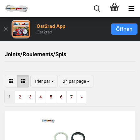
Ost2rad App
✕
Öffnen
Ost2rad
Joints/Roulements/Spis
Trier par
24 par page
1
2
3
4
5
6
7
»