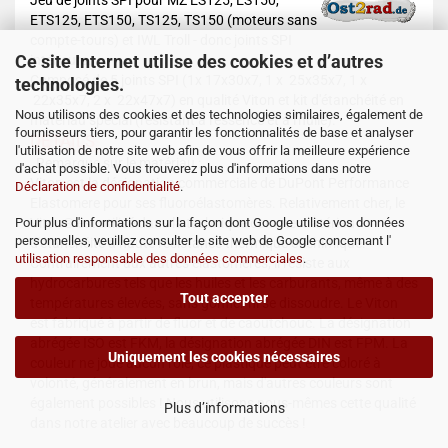
Jeu de joints SPI pour MZ ES125, ES150,
ETS125, ETS150, TS125, TS150 (moteurs sans
compte-tours) et IWL Troll - donc joints SPI
Ce site Internet utilise des cookies et d’autres
intérieurs.
Composé de 5 joints SPI (1x 17x30x7, 1 x 25x35x7, 1 x
technologies.
22x35x7, 2 x 22x47x7) en qualité Viton et kit d'étanchéité en
Nous utilisons des cookies et des technologies similaires, également de
matériau spécial (résistant à l'essence et à l'huile).
fournisseurs tiers, pour garantir les fonctionnalités de base et analyser
DETAILS
l'utilisation de notre site web afin de vous offrir la meilleure expérience
Remarque sur le matériau :
d'achat possible. Vous trouverez plus d'informations dans notre
Viton est la désignation commerciale de DuPont Performance
Déclaration de confidentialité
.
Elastomere pour ses fluoroélastomères. Relativement cher, le
Pour plus d'informations sur la façon dont Google utilise vos données
Viton® est utilisé dans la technique comme matériau
personnelles, veuillez consulter le site web de Google concernant l'
d'étanchéité à haute résistance thermique et chimique.
utilisation responsable des données commerciales
.
Contrairement aux autres élastomères, il résiste aux
hydrocarbures tels que les huiles et les carburants, même à des
Tout accepter
températures élevées, sans gonfler ni se dissoudre. Le Viton
est fabriqué à partir de fluor et de caoutchouc. La désignation
abrégée ISO est FKM, la désignation abrégée DIN est FPM. La
Uniquement les cookies nécessaires
couleur ne joue aucun rôle, ce plastique peut être coloré à
volonté, généralement en brun, mais d'autres couleurs sont
également possibles ! Nous utilisons nous-mêmes cette qualité
Plus d’informations
dans notre atelier avec beaucoup de succès !