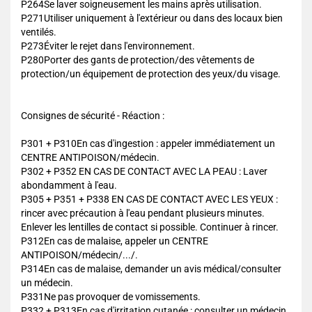
P264Se laver soigneusement les mains après utilisation.
P271Utiliser uniquement à l'extérieur ou dans des locaux bien
ventilés.
P273Éviter le rejet dans l'environnement.
P280Porter des gants de protection/des vêtements de
protection/un équipement de protection des yeux/du visage.
Consignes de sécurité - Réaction :
P301 + P310En cas d'ingestion : appeler immédiatement un
CENTRE ANTIPOISON/médecin.
P302 + P352 EN CAS DE CONTACT AVEC LA PEAU : Laver
abondamment à l'eau.
P305 + P351 + P338 EN CAS DE CONTACT AVEC LES YEUX :
rincer avec précaution à l'eau pendant plusieurs minutes.
Enlever les lentilles de contact si possible. Continuer à rincer.
P312En cas de malaise, appeler un CENTRE
ANTIPOISON/médecin/.../.
P314En cas de malaise, demander un avis médical/consulter
un médecin.
P331Ne pas provoquer de vomissements.
P332 + P313En cas d'irritation cutanée : consulter un médecin.