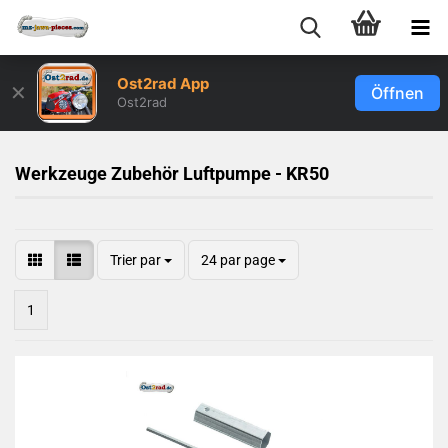
Ost2rad App
✕
Öffnen
Ost2rad
Werkzeuge Zubehör Luftpumpe - KR50
Trier par
24 par page
1