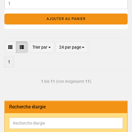
AJOUTER AU PANIER
Trier par
24 par page
1
1
bis
11
(von insgesamt
11
)
Recherche élargie