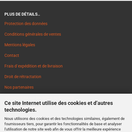
PLUS DE DÉTAILS..
Protection des données
Conditions générales de ventes
Mentions légales
Contact
Frais d`expédition et de livraison
Droit de rétractation
Nos partenaires
Informations sur les délais de livraison
Ce site Internet utilise des cookies et d’autres
Cookie Einstellungen
technologies.
Nous utilisons des cookies et des technologies similaires, également de
fournisseurs tiers, pour garantir les fonctionnalités de base et analyser
l'utilisation de notre site web afin de vous offrir la meilleure expérience