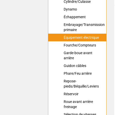
Cylindre/Culasse
Dynamo
Échappement
Embrayage/Transmission
primaire
Équipement électrique
Fourche/Compteurs
Garde-boue avant
arrière
Guidon câbles
Phare/Feu arrière
Repose-
pieds/Béquille/Leviers
Réservoir
Roue avant arrière
freinage
Sélection de vitesses