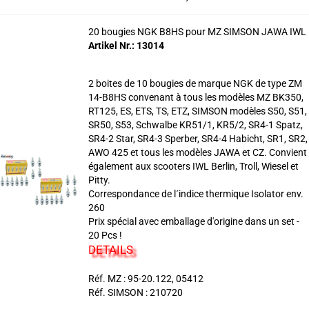
20 bougies NGK B8HS pour MZ SIMSON JAWA IWL
Artikel Nr.: 13014
2 boites de 10 bougies de marque NGK de type ZM
14-B8HS convenant à tous les modèles MZ BK350,
RT125, ES, ETS, TS, ETZ, SIMSON modèles S50, S51,
SR50, S53, Schwalbe KR51/1, KR5/2, SR4-1 Spatz,
SR4-2 Star, SR4-3 Sperber, SR4-4 Habicht, SR1, SR2,
AWO 425 et tous les modèles JAWA et CZ. Convient
également aux scooters IWL Berlin, Troll, Wiesel et
Pitty.
Correspondance de l´indice thermique Isolator env.
260
Prix spécial avec emballage d'origine dans un set -
20 Pcs !
DETAILS
Réf. MZ : 95-20.122, 05412
Réf. SIMSON : 210720