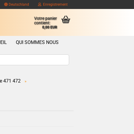
Deutschland
Enregistrement
Votre panier
contient:
0,00 EUR
EIL
QUI SOMMES NOUS
e 471 472
»
ompte client
se oublié?