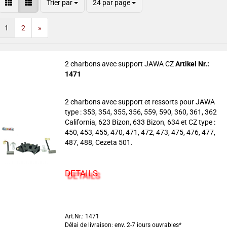
Trier par
24 par page
1
2
»
2 charbons avec support JAWA CZ
Artikel Nr.:
1471
2 charbons avec support et ressorts pour JAWA
type : 353, 354, 355, 356, 559, 590, 360, 361, 362
California, 623 Bizon, 633 Bizon, 634 et CZ type :
450, 453, 455, 470, 471, 472, 473, 475, 476, 477,
487, 488, Cezeta 501.
DETAILS
Art.Nr.: 1471
Délai de livraison: env. 2-7 jours ouvrables*