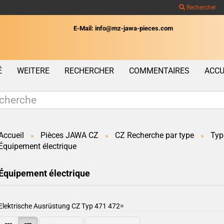
Rechercher
E-Mail: info@mz-jawa-pieces.com
Wohnort
É
WEITERE
RECHERCHER
COMMENTAIRES
ACCU
Accueil
Pièces JAWA CZ
CZ Recherche par type
Typ
»
»
»
Équipement électrique
Créer un c
Mot de pas
Équipement électrique
Elektrische Ausrüstung CZ Typ 471 472=