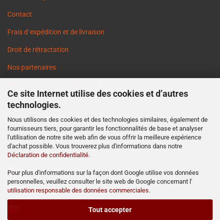
Contact
Frais d`expédition et de livraison
Droit de rétractation
Nos partenaires
Informations sur les délais de livraison
Ce site Internet utilise des cookies et d’autres
Cookie Einstellungen
technologies.
Nous utilisons des cookies et des technologies similaires, également de
fournisseurs tiers, pour garantir les fonctionnalités de base et analyser
l'utilisation de notre site web afin de vous offrir la meilleure expérience
d'achat possible. Vous trouverez plus d'informations dans notre
Déclaration de confidentialité
.
http://www.ost2rad.com
Pour plus d'informations sur la façon dont Google utilise vos données
personnelles, veuillez consulter le site web de Google concernant l'
http://www.moto-prodejna.cz
utilisation responsable des données commerciales
.
http://mz-motor-shop.com
Tout accepter