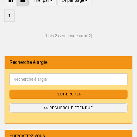
Trier par
24 par page
1
1
bis
2
(von insgesamt
2
)
Recherche élargie
RECHERCHER
>> RECHERCHE ÉTENDUE
Enregistrez-vous