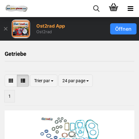
Ost2rad App
✕
Öffnen
Ost2rad
Getriebe
Trier par
24 par page
1