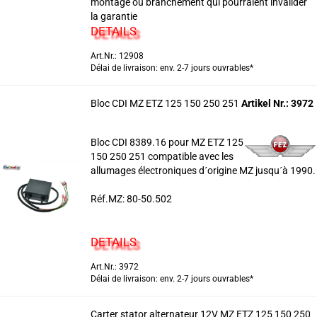
montage ou branchement qui pourraient invalider
la garantie
DETAILS
Art.Nr.: 12908
Délai de livraison: env. 2-7 jours ouvrables*
Bloc CDI MZ ETZ 125 150 250 251
Artikel Nr.: 3972
Bloc CDI 8389.16 pour MZ ETZ 125
150 250 251 compatible avec les
allumages électroniques d´origine MZ jusqu´à 1990.
Réf.MZ: 80-50.502
DETAILS
Art.Nr.: 3972
Délai de livraison: env. 2-7 jours ouvrables*
Carter stator alternateur 12V MZ ETZ 125 150 250