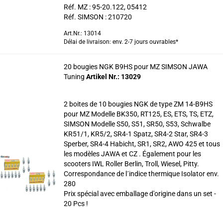
Réf. MZ : 95-20.122, 05412
Réf. SIMSON : 210720
Art.Nr.: 13014
Délai de livraison: env. 2-7 jours ouvrables*
20 bougies NGK B9HS pour MZ SIMSON JAWA
Tuning
Artikel Nr.: 13029
2 boites de 10 bougies NGK de type ZM 14-B9HS
pour MZ Modelle BK350, RT125, ES, ETS, TS, ETZ,
SIMSON Modelle S50, S51, SR50, S53, Schwalbe
KR51/1, KR5/2, SR4-1 Spatz, SR4-2 Star, SR4-3
Sperber, SR4-4 Habicht, SR1, SR2, AWO 425 et tous
les modèles JAWA et CZ . Également pour les
scooters IWL Roller Berlin, Troll, Wiesel, Pitty.
Correspondance de l´indice thermique Isolator env.
280
Prix spécial avec emballage d'origine dans un set -
20 Pcs !