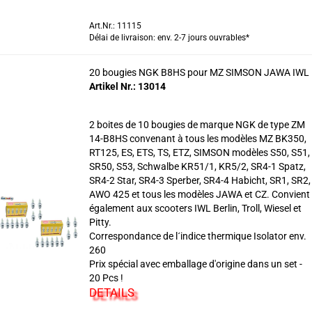
Art.Nr.: 11115
Délai de livraison: env. 2-7 jours ouvrables*
20 bougies NGK B8HS pour MZ SIMSON JAWA IWL
Artikel Nr.: 13014
2 boites de 10 bougies de marque NGK de type ZM
14-B8HS convenant à tous les modèles MZ BK350,
RT125, ES, ETS, TS, ETZ, SIMSON modèles S50, S51,
SR50, S53, Schwalbe KR51/1, KR5/2, SR4-1 Spatz,
SR4-2 Star, SR4-3 Sperber, SR4-4 Habicht, SR1, SR2,
AWO 425 et tous les modèles JAWA et CZ. Convient
également aux scooters IWL Berlin, Troll, Wiesel et
Pitty.
Correspondance de l´indice thermique Isolator env.
260
Prix spécial avec emballage d'origine dans un set -
20 Pcs !
DETAILS