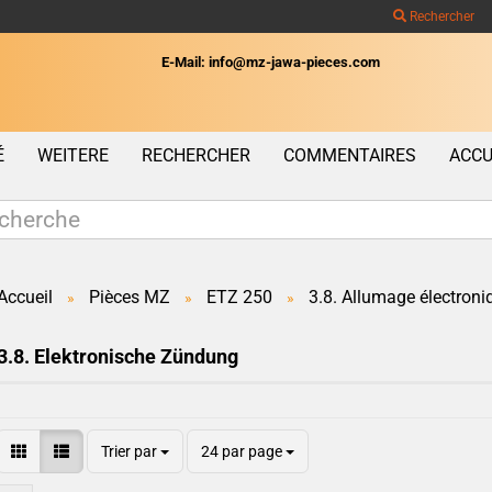
Rechercher
E-Mail: info@mz-jawa-pieces.com
Wohnort
É
WEITERE
RECHERCHER
COMMENTAIRES
ACCU
Accueil
Pièces MZ
ETZ 250
3.8. Allumage électroni
»
»
»
Créer un c
3.8. Elektronische Zündung
Mot de pas
Trier par
24 par page