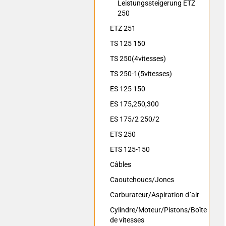
Leistungssteigerung ETZ
250
ETZ 251
TS 125 150
TS 250(4vitesses)
TS 250-1(5vitesses)
ES 125 150
ES 175,250,300
ES 175/2 250/2
ETS 250
ETS 125-150
Câbles
Caoutchoucs/Joncs
Carburateur/Aspiration d´air
Cylindre/Moteur/Pistons/Boîte
de vitesses