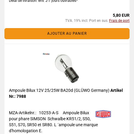
Délai de livraison: env. 2-7 jours ouvrables*
5,80 EUR
TVA. 19% incl. Port en sus.
Frais de port
AJOUTER AU PANIER
Ampoule Bilux 12V 25/25W BA20d (GLÜWO Germany)
Artikel
Nr.: 7988
MZA-Artikelnr.: 10253-A-S
Ampoule Bilux
pour phare SIMSON Schwalbe KR51/2, S50,
S51, S70, SR50 et SR80. L ´ampoule une marque
d'homologation E.