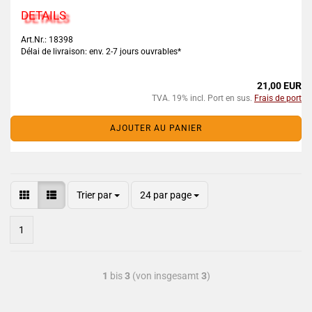
DETAILS
Art.Nr.: 18398
Délai de livraison: env. 2-7 jours ouvrables*
21,00 EUR
TVA. 19% incl. Port en sus.
Frais de port
AJOUTER AU PANIER
Trier par
24 par page
1
1
bis
3
(von insgesamt
3
)