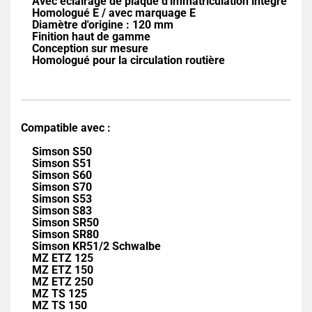
Avec éclairage de plaque d'immatriculation intégré
Homologué E / avec marquage E
Diamètre d'origine : 120 mm
Finition haut de gamme
Conception sur mesure
Homologué pour la circulation routière
Compatible avec :
Simson S50
Simson S51
Simson S60
Simson S70
Simson S53
Simson S83
Simson SR50
Simson SR80
Simson KR51/2 Schwalbe
MZ ETZ 125
MZ ETZ 150
MZ ETZ 250
MZ TS 125
MZ TS 150