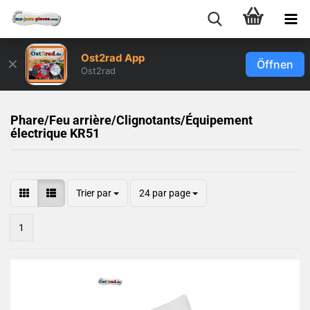
Ost2rad App
✕
Öffnen
Ost2rad
Phare/Feu arrière/Clignotants/Équipement
électrique KR51
Trier par
24 par page
1