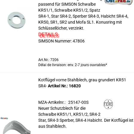
passend für SIMSON Schwalbe
KR51/1, Schwalbe KR51/2, Spatz
SR4-1, Star SR4-2, Sperber SR4-3, Habicht SR4-4,
KR50, SR1, SR2 und Mofa SL1. Konusring mit
Schlüssellöcher, verzinkt.
DETAILS
SIMSON Nummer: 47806
Art.Nr.: 7206
Délai de livraison: env. 2-7 jours ouvrables*
Kotflügel vorne Stahlblech, grau grundiert KR51
SR4-
Artikel Nr.: 16820
MZA-Artikelnr.: 25147-00S
Neuer Schutzblech für die
Schwalbe KR51/1, KR51/2, SR4-2
Star, SR4-3 Sperber, SR4-4 Habicht. Der Kotflügel ist
aus Stahlblech.