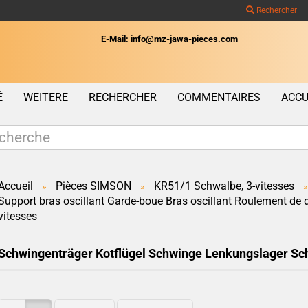
Rechercher
E-Mail: info@mz-jawa-pieces.com
Wohnort
É
WEITERE
RECHERCHER
COMMENTAIRES
ACCU
Accueil
Pièces SIMSON
KR51/1 Schwalbe, 3-vitesses
»
»
»
Support bras oscillant Garde-boue Bras oscillant Roulement de 
Créer un c
vitesses
Mot de pas
Schwingenträger Kotflügel Schwinge Lenkungslager Sc