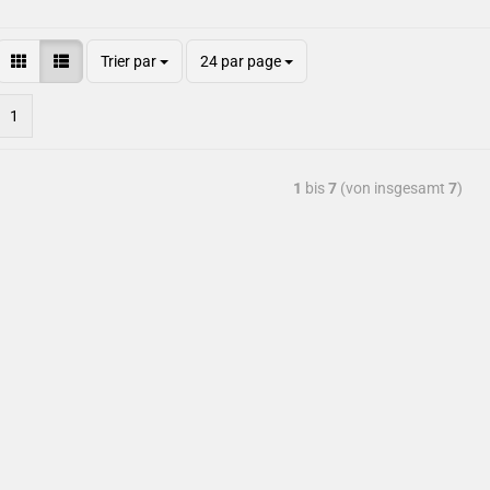
Trier par
24 par page
1
1
bis
7
(von insgesamt
7
)