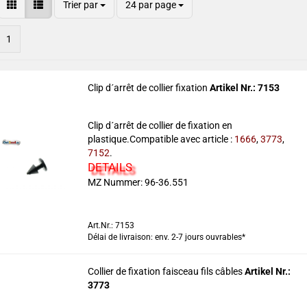
Trier par
24 par page
1
Clip d´arrêt de collier fixation
Artikel Nr.: 7153
Clip d´arrêt de collier de fixation en
plastique.Compatible avec article :
1666
,
3773
,
7152
.
DETAILS
MZ Nummer: 96-36.551
Art.Nr.: 7153
Délai de livraison: env. 2-7 jours ouvrables*
Collier de fixation faisceau fils câbles
Artikel Nr.:
3773