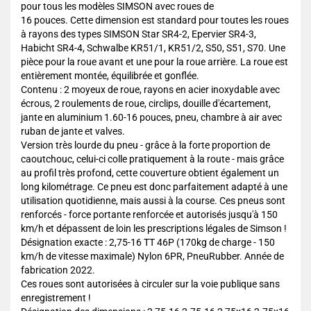
pour tous les modèles SIMSON avec roues de
16 pouces. Cette dimension est standard pour toutes les roues
à rayons des types SIMSON Star SR4-2, Epervier SR4-3,
Habicht SR4-4, Schwalbe KR51/1, KR51/2, S50, S51, S70. Une
pièce pour la roue avant et une pour la roue arrière. La roue est
entièrement montée, équilibrée et gonflée.
Contenu : 2 moyeux de roue, rayons en acier inoxydable avec
écrous, 2 roulements de roue, circlips, douille d'écartement,
jante en aluminium 1.60-16 pouces, pneu, chambre à air avec
ruban de jante et valves.
Version très lourde du pneu - grâce à la forte proportion de
caoutchouc, celui-ci colle pratiquement à la route - mais grâce
au profil très profond, cette couverture obtient également un
long kilométrage. Ce pneu est donc parfaitement adapté à une
utilisation quotidienne, mais aussi à la course. Ces pneus sont
renforcés - force portante renforcée et autorisés jusqu'à 150
km/h et dépassent de loin les prescriptions légales de Simson !
Désignation exacte : 2,75-16 TT 46P (170kg de charge - 150
km/h de vitesse maximale) Nylon 6PR, PneuRubber. Année de
fabrication 2022.
Ces roues sont autorisées à circuler sur la voie publique sans
enregistrement !