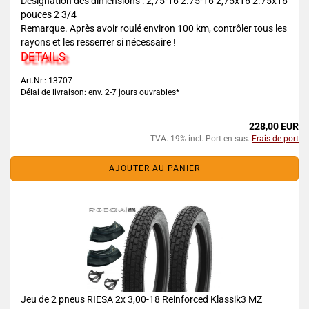
Désignation des dimensions : 2,75-16 2.75-16 2,75x16 2.75x16
pouces 2 3/4
Remarque. Après avoir roulé environ 100 km, contrôler tous les
rayons et les resserrer si nécessaire !
DETAILS
Art.Nr.: 13707
Délai de livraison: env. 2-7 jours ouvrables*
228,00 EUR
TVA. 19% incl. Port en sus.
Frais de port
AJOUTER AU PANIER
Jeu de 2 pneus RIESA 2x 3,00-18 Reinforced Klassik3 MZ