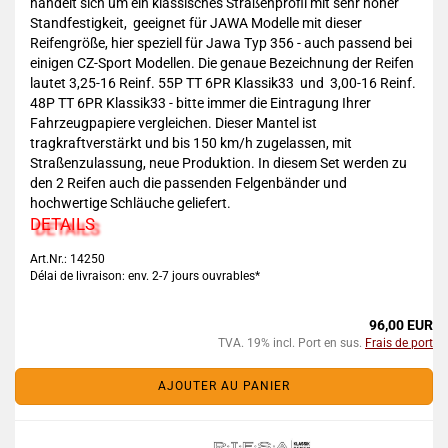
handelt sich um ein klassisches Straßenprofil mit sehr hoher
Standfestigkeit, geeignet für JAWA Modelle mit dieser
Reifengröße, hier speziell für Jawa Typ 356 - auch passend bei
einigen CZ-Sport Modellen. Die genaue Bezeichnung der Reifen
lautet 3,25-16 Reinf. 55P TT 6PR Klassik33 und 3,00-16 Reinf.
48P TT 6PR Klassik33 - bitte immer die Eintragung Ihrer
Fahrzeugpapiere vergleichen. Dieser Mantel ist
tragkraftverstärkt und bis 150 km/h zugelassen, mit
Straßenzulassung, neue Produktion. In diesem Set werden zu
den 2 Reifen auch die passenden Felgenbänder und
hochwertige Schläuche geliefert.
DETAILS
Art.Nr.: 14250
Délai de livraison: env. 2-7 jours ouvrables*
96,00 EUR
TVA. 19% incl. Port en sus.
Frais de port
AJOUTER AU PANIER