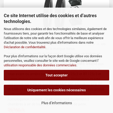
Ce site Internet utilise des cookies et d’autres
technologies.
Nous utilisons des cookies et des technologies similaires, également de
Jeu de 2 pneus RIESA 2,75-3,00-19 RT125
Artikel Nr.: 15811
fournisseurs tiers, pour garantir les fonctionnalités de base et analyser
l'utilisation de notre site web afin de vous offrir la meilleure expérience
d'achat possible. Vous trouverez plus d'informations dans notre
Pneus classiques originaux pour la route
Déclaration de confidentialité
.
Reinf. au profil Oldtimer de la marque Riesa.
Optiquement, le profil de bloc connu - avec une vie intérieure
Pour plus d'informations sur la façon dont Google utilise vos données
moderne, renforcée par du nylon. Il s'agit d'un profil de route
personnelles, veuillez consulter le site web de Google concernant l'
classique, standard avec une très grande stabilité, adapté aux
utilisation responsable des données commerciales
.
modèles de véhicules anciens avec cette taille de pneu sur la
roue avant ou arrière pour types MZ RT 125/2 et RT 125/3 et
Tout accepter
autres motos anciennes universelles. La désignation exacte
des pneus est 2,75-19 Reinforced M/C 49P Klassik33 6PR TT
et 3,00-19 Reinforced - Klassik33 54P M/C TT 6PR . Ces pneus
Uniquement les cookies nécessaires
sont renforcés et homologués jusqu'à 150 km/h, avec
homologation routière. Ce kit comprend également 2
Plus d’informations
chambres à air de haute qualité avec fond de jante.
DETAILS