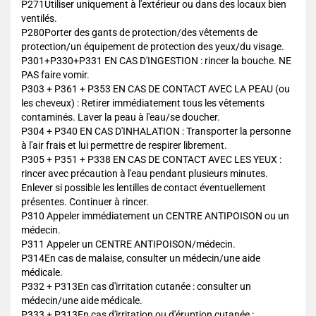
P271Utiliser uniquement à l'extérieur ou dans des locaux bien
ventilés.
P280Porter des gants de protection/des vêtements de
protection/un équipement de protection des yeux/du visage.
P301+P330+P331 EN CAS D'INGESTION : rincer la bouche. NE
PAS faire vomir.
P303 + P361 + P353 EN CAS DE CONTACT AVEC LA PEAU (ou
les cheveux) : Retirer immédiatement tous les vêtements
contaminés. Laver la peau à l'eau/se doucher.
P304 + P340 EN CAS D'INHALATION : Transporter la personne
à l'air frais et lui permettre de respirer librement.
P305 + P351 + P338 EN CAS DE CONTACT AVEC LES YEUX :
rincer avec précaution à l'eau pendant plusieurs minutes.
Enlever si possible les lentilles de contact éventuellement
présentes. Continuer à rincer.
P310 Appeler immédiatement un CENTRE ANTIPOISON ou un
médecin.
P311 Appeler un CENTRE ANTIPOISON/médecin.
P314En cas de malaise, consulter un médecin/une aide
médicale.
P332 + P313En cas d'irritation cutanée : consulter un
médecin/une aide médicale.
P333 + P313En cas d'irritation ou d'éruption cutanée :