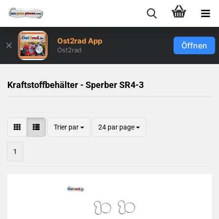
Ost2rad App
✕
Öffnen
Ost2rad
Kraftstoffbehälter - Sperber SR4-3
Trier par
24 par page
1