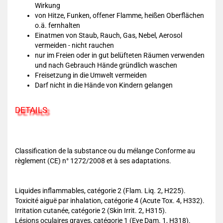
Wirkung
von Hitze, Funken, offener Flamme, heißen Oberflächen
o.ä. fernhalten
Einatmen von Staub, Rauch, Gas, Nebel, Aerosol
vermeiden - nicht rauchen
nur im Freien oder in gut belüfteten Räumen verwenden
und nach Gebrauch Hände gründlich waschen
Freisetzung in die Umwelt vermeiden
Darf nicht in die Hände von Kindern gelangen
DETAILS
Classification de la substance ou du mélange Conforme au
règlement (CE) n° 1272/2008 et à ses adaptations.
Liquides inflammables, catégorie 2 (Flam. Liq. 2, H225).
Toxicité aiguë par inhalation, catégorie 4 (Acute Tox. 4, H332).
Irritation cutanée, catégorie 2 (Skin Irrit. 2, H315).
Lésions oculaires graves, catégorie 1 (Eye Dam. 1, H318).