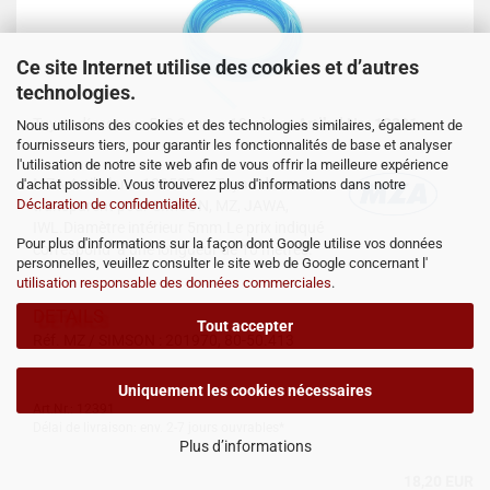
Ce site Internet utilise des cookies et d’autres
technologies.
Tuyau d´essence 5x8,2 mm x 10mètres
Artikel Nr.: 12391
Nous utilisons des cookies et des technologies similaires, également de
fournisseurs tiers, pour garantir les fonctionnalités de base et analyser
l'utilisation de notre site web afin de vous offrir la meilleure expérience
MZA-Artikelnr.: 10053B
Tuyau d´essence
d'achat possible. Vous trouverez plus d'informations dans notre
Déclaration de confidentialité
.
transparent pour SIMSON, MZ, JAWA,
IWL.Diamètre intérieur 5mm.Le prix indiqué
Pour plus d'informations sur la façon dont Google utilise vos données
correspond à une longueur de 10 mètres.
personnelles, veuillez consulter le site web de Google concernant l'
utilisation responsable des données commerciales
.
DETAILS
Tout accepter
Réf. MZ / SIMSON : 201970, 80-50.413
Uniquement les cookies nécessaires
Art.Nr.: 12391
Délai de livraison: env. 2-7 jours ouvrables*
Plus d’informations
18,20 EUR