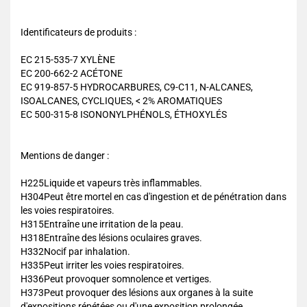
Identificateurs de produits :
EC 215-535-7 XYLÈNE
EC 200-662-2 ACÉTONE
EC 919-857-5 HYDROCARBURES, C9-C11, N-ALCANES,
ISOALCANES, CYCLIQUES, < 2% AROMATIQUES
EC 500-315-8 ISONONYLPHÉNOLS, ÉTHOXYLÉS
Mentions de danger :
H225Liquide et vapeurs très inflammables.
H304Peut être mortel en cas d'ingestion et de pénétration dans
les voies respiratoires.
H315Entraîne une irritation de la peau.
H318Entraîne des lésions oculaires graves.
H332Nocif par inhalation.
H335Peut irriter les voies respiratoires.
H336Peut provoquer somnolence et vertiges.
H373Peut provoquer des lésions aux organes à la suite
d'expositions répétées ou d'une exposition prolongée.