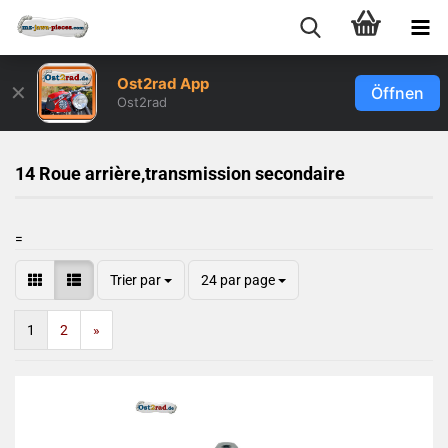
Ost2rad App
✕
Öffnen
Ost2rad
14 Roue arrière,transmission secondaire
=
Trier par
24 par page
1
2
»