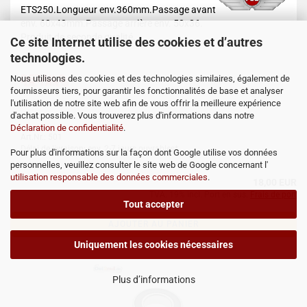
ETS250.Longueur env.360mm.Passage avant
env. 60x43mm.Passage arrière env. 50x36.
Produit de seconde qualité.
Ce site Internet utilise des cookies et d’autres
technologies.
DETAILS
Nous utilisons des cookies et des technologies similaires, également de
fournisseurs tiers, pour garantir les fonctionnalités de base et analyser
l'utilisation de notre site web afin de vous offrir la meilleure expérience
d'achat possible. Vous trouverez plus d'informations dans notre
Déclaration de confidentialité
.
Art.Nr.: 501
Délai de livraison: env. 2-7 jours ouvrables*
Pour plus d'informations sur la façon dont Google utilise vos données
personnelles, veuillez consulter le site web de Google concernant l'
utilisation responsable des données commerciales
.
18,00 EUR
TVA. 19% incl. Port en sus.
Frais de port
Tout accepter
AJOUTER AU PANIER
Uniquement les cookies nécessaires
Plus d’informations