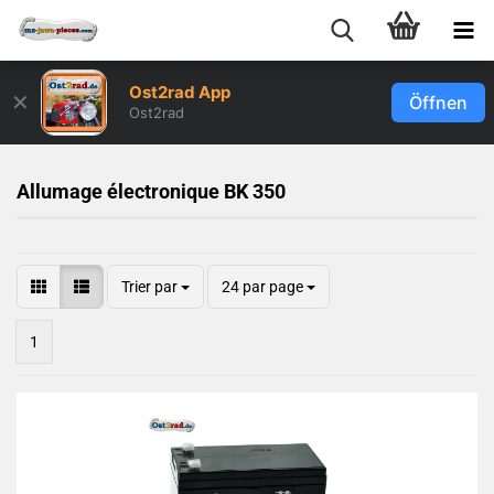
Ost2rad App
✕
Öffnen
Ost2rad
Allumage électronique BK 350
Trier par
24 par page
1