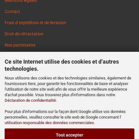
Mentions légales
Contact
Frais d`expédition et de livraison
Droit de rétractation
Nos partenaires
Informations sur les délais de livraison
Ce site Internet utilise des cookies et d’autres
Cookie Einstellungen
technologies.
Nous utilisons des cookies et des technologies similaires, également de
fournisseurs tiers, pour garantir les fonctionnalités de base et analyser
l'utilisation de notre site web afin de vous offrir la meilleure expérience
d'achat possible. Vous trouverez plus d'informations dans notre
Déclaration de confidentialité
.
http://www.ost2rad.com
Pour plus d'informations sur la façon dont Google utilise vos données
personnelles, veuillez consulter le site web de Google concernant l'
http://www.moto-prodejna.cz
utilisation responsable des données commerciales
.
http://mz-motor-shop.com
Tout accepter