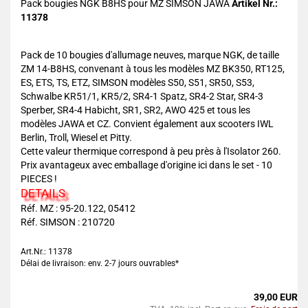
Pack bougies NGK B8HS pour MZ SIMSON JAWA
Artikel Nr.:
11378
Pack de 10 bougies d'allumage neuves, marque NGK, de taille
ZM 14-B8HS, convenant à tous les modèles MZ BK350, RT125,
ES, ETS, TS, ETZ, SIMSON modèles S50, S51, SR50, S53,
Schwalbe KR51/1, KR5/2, SR4-1 Spatz, SR4-2 Star, SR4-3
Sperber, SR4-4 Habicht, SR1, SR2, AWO 425 et tous les
modèles JAWA et CZ. Convient également aux scooters IWL
Berlin, Troll, Wiesel et Pitty.
Cette valeur thermique correspond à peu près à l'Isolator 260.
Prix avantageux avec emballage d'origine ici dans le set - 10
PIECES !
DETAILS
Réf. MZ : 95-20.122, 05412
Réf. SIMSON : 210720
Art.Nr.: 11378
Délai de livraison: env. 2-7 jours ouvrables*
39,00 EUR