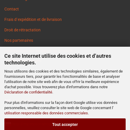
Contact
Frais d`expédition et de livraison
Droit de rétractation
Nos partenaires
Informations sur les délais de livraison
Ce site Internet utilise des cookies et d’autres
Cookie Einstellungen
technologies.
Nous utilisons des cookies et des technologies similaires, également de
fournisseurs tiers, pour garantir les fonctionnalités de base et analyser
l'utilisation de notre site web afin de vous offrir la meilleure expérience
d'achat possible. Vous trouverez plus d'informations dans notre
Déclaration de confidentialité
.
http://www.ost2rad.com
Pour plus d'informations sur la façon dont Google utilise vos données
personnelles, veuillez consulter le site web de Google concernant l'
http://www.moto-prodejna.cz
utilisation responsable des données commerciales
.
http://mz-motor-shop.com
Tout accepter