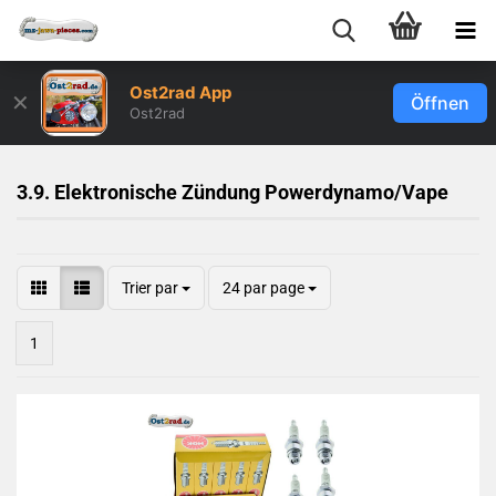
Ost2rad App
✕
Öffnen
Ost2rad
3.9. Elektronische Zündung Powerdynamo/Vape
Trier par
24 par page
1