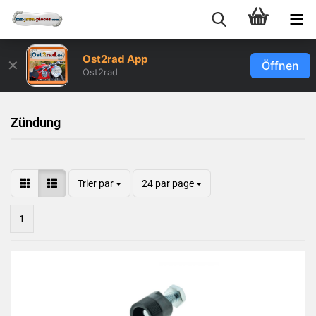
Ost2rad App
✕
Öffnen
Ost2rad
Zündung
Trier par
24 par page
1