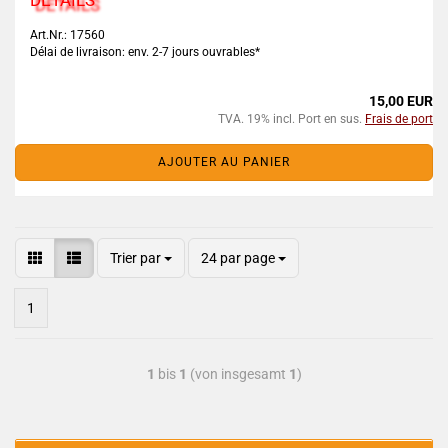
DETAILS
Art.Nr.: 17560
Délai de livraison: env. 2-7 jours ouvrables*
15,00 EUR
TVA. 19% incl. Port en sus.
Frais de port
AJOUTER AU PANIER
Trier par
24 par page
1
1
bis
1
(von insgesamt
1
)