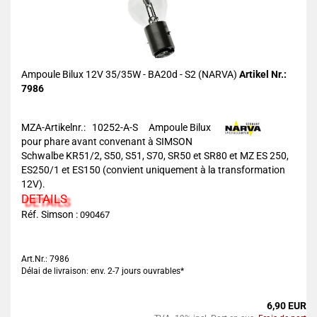
Ampoule Bilux 12V 35/35W - BA20d - S2 (NARVA)
Artikel Nr.:
7986
MZA-Artikelnr.: 10252-A-S
Ampoule Bilux
pour phare avant convenant à SIMSON
Schwalbe KR51/2, S50, S51, S70, SR50 et SR80 et MZ ES 250,
ES250/1 et ES150 (convient uniquement à la transformation
12V).
DETAILS
Réf. Simson :
090467
Art.Nr.: 7986
Délai de livraison: env. 2-7 jours ouvrables*
6,90 EUR