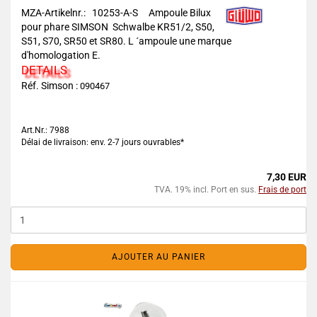
MZA-Artikelnr.: 10253-A-S
Ampoule Bilux
pour phare SIMSON Schwalbe KR51/2, S50,
S51, S70, SR50 et SR80. L ´ampoule une marque
d'homologation E.
DETAILS
Réf. Simson :
090467
Art.Nr.: 7988
Délai de livraison: env. 2-7 jours ouvrables*
7,30 EUR
TVA. 19% incl. Port en sus.
Frais de port
AJOUTER AU PANIER