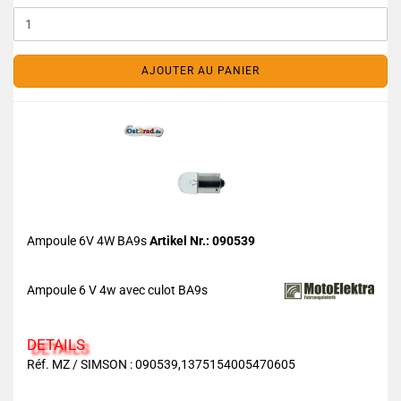
AJOUTER AU PANIER
Ampoule 6V 4W BA9s
Artikel Nr.: 090539
Ampoule 6 V 4w avec culot BA9s
DETAILS
Réf. MZ / SIMSON : 090539,1375154005470605