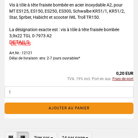
Vis à tôle à tête fraisée bombée en acier inoxydable A2, pour
MT ES125, ES150, ES250, ES300, Schwalbe KR51/1, KR51/2,
Star, Sprber, Habicht et scooter IWL Troll TR150.
La désignation exacte est : vis à tôle à tête fraisée bombée
3,9x22 TGL 0-7973 A2
DETAILS
Art.Nr.: 12121
Délai de livraison: env. 2-7 jours ouvrables*
0,20 EUR
TVA. 19% incl. Port en sus.
Frais de port
AJOUTER AU PANIER
Trier par
24 par page