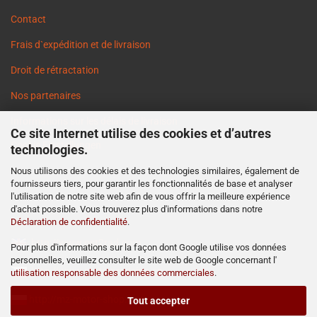
Contact
Frais d`expédition et de livraison
Droit de rétractation
Nos partenaires
Informations sur les délais de livraison
Ce site Internet utilise des cookies et d’autres
Cookie Einstellungen
technologies.
Nous utilisons des cookies et des technologies similaires, également de
fournisseurs tiers, pour garantir les fonctionnalités de base et analyser
l'utilisation de notre site web afin de vous offrir la meilleure expérience
d'achat possible. Vous trouverez plus d'informations dans notre
Déclaration de confidentialité
.
http://www.ost2rad.com
Pour plus d'informations sur la façon dont Google utilise vos données
personnelles, veuillez consulter le site web de Google concernant l'
http://www.moto-prodejna.cz
utilisation responsable des données commerciales
.
http://mz-motor-shop.com
Tout accepter