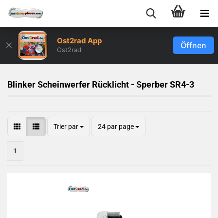
Ost2rad App
✕
Öffnen
Ost2rad
Blinker Scheinwerfer Rücklicht - Sperber SR4-3
Trier par
24 par page
1