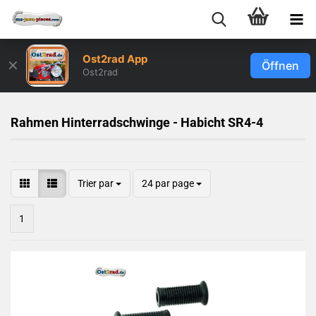
Ost2rad App
✕
Öffnen
Ost2rad
Rahmen Hinterradschwinge - Habicht SR4-4
Trier par
24 par page
1