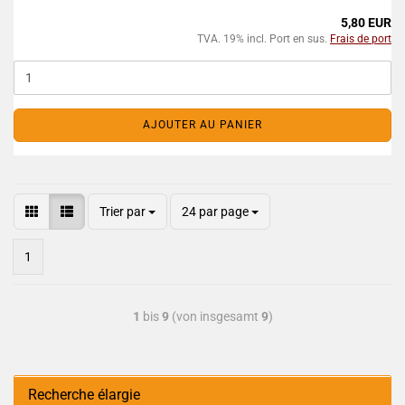
5,80 EUR
TVA. 19% incl. Port en sus.
Frais de port
AJOUTER AU PANIER
Trier par
24 par page
1
1
bis
9
(von insgesamt
9
)
Recherche élargie