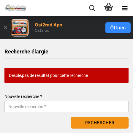
Ost2rad App
✕
Öffnen
Ost2rad
Recherche élargie
Désolé,pas de résultat pour cette recherche
Nouvelle recherche ?
RECHERCHER