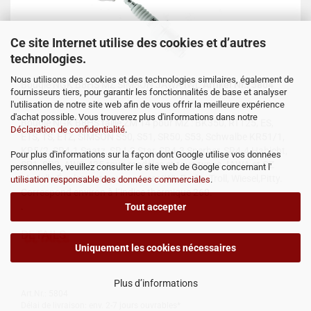
Ce site Internet utilise des cookies et d’autres
technologies.
Nous utilisons des cookies et des technologies similaires, également de
Bougie NGK B8HS MZ SIMSON JAWA IWL
Artikel Nr.: 5804
fournisseurs tiers, pour garantir les fonctionnalités de base et analyser
l'utilisation de notre site web afin de vous offrir la meilleure expérience
d'achat possible. Vous trouverez plus d'informations dans notre
Bougie NGK B8HS taille ZM 14 pour MZ : BK350, RT125, ES,
Déclaration de confidentialité
.
ETS, TS, ETZ, SIMSON S50, S51, SR50, S53, Schwalbe KR51/1,
KR5/2, SR4-1 Spatz, SR4-2 Star, SR4-3 Sperber, SR4-4 Habicht,
Pour plus d'informations sur la façon dont Google utilise vos données
SR1, SR2, AWO 425,tous modèles et tous types JAWA et CZ
personnelles, veuillez consulter le site web de Google concernant l'
Modelle.Également pour scooter IWL Berlin, Troll, Wiesel,Pitty.
utilisation responsable des données commerciales
.
Correspond environ à l´indice thermique 260.
.
Tout accepter
DETAILS
Uniquement les cookies nécessaires
Plus d’informations
Art.Nr.: 5804
Délai de livraison: env. 2-7 jours ouvrables*