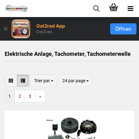
Ost2rad App
✕
Öffnen
Ost2rad
Elektrische Anlage, Tachometer, Tachometerwelle
Trier par
24 par page
1
2
3
»