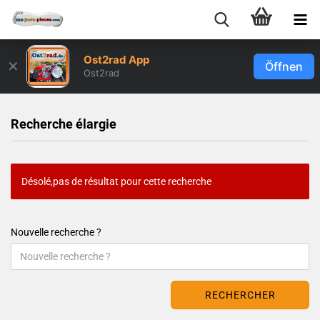
Ost2rad App
✕
Öffnen
Ost2rad
Recherche élargie
Désolé,pas de résultat pour cette recherche
Nouvelle recherche ?
RECHERCHER