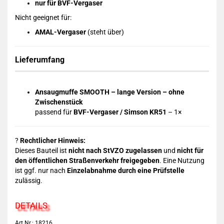
nur für BVF-Vergaser
Nicht geeignet für:
AMAL-Vergaser
(steht über)
Lieferumfang
Ansaugmuffe SMOOTH – lange Version – ohne
Zwischenstück
passend für
BVF-Vergaser / Simson KR51
– 1×
?
Rechtlicher Hinweis:
Dieses Bauteil ist
nicht nach StVZO zugelassen
und
nicht für
den öffentlichen Straßenverkehr freigegeben
. Eine Nutzung
ist ggf. nur nach
Einzelabnahme durch eine Prüfstelle
zulässig.
DETAILS
Art.Nr.: 18216