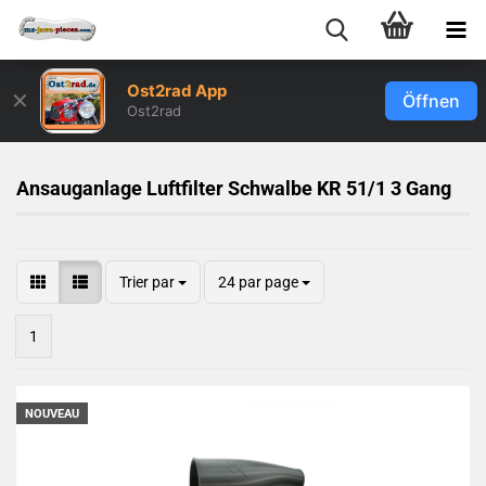
Ost2rad App
✕
Öffnen
Ost2rad
Ansauganlage Luftfilter Schwalbe KR 51/1 3 Gang
Trier par
24 par page
1
NOUVEAU