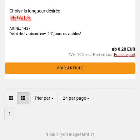
Choisir la longueur désirée
DETAILS
Art.Nr.: 1427
Délai de livraison: env. 2-7 jours ouvrables*
ab 0,20 EUR
TVA. 19% incl. Port en sus.
Frais de port
VOIR ARTICLE
Trier par
24 par page
1
1
bis
7
(von insgesamt
7
)