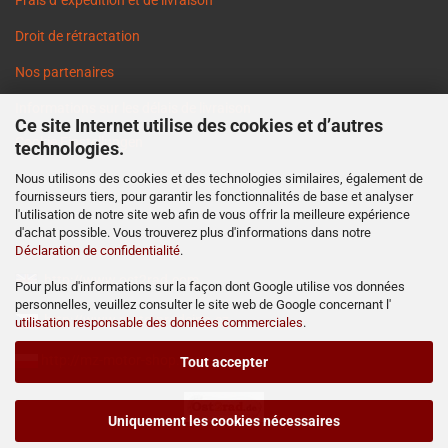
Frais d`expédition et de livraison
Droit de rétractation
Nos partenaires
Informations sur les délais de livraison
Ce site Internet utilise des cookies et d’autres
Cookie Einstellungen
technologies.
Nous utilisons des cookies et des technologies similaires, également de
fournisseurs tiers, pour garantir les fonctionnalités de base et analyser
l'utilisation de notre site web afin de vous offrir la meilleure expérience
d'achat possible. Vous trouverez plus d'informations dans notre
Déclaration de confidentialité
.
http://www.ost2rad.com
Pour plus d'informations sur la façon dont Google utilise vos données
personnelles, veuillez consulter le site web de Google concernant l'
http://www.moto-prodejna.cz
utilisation responsable des données commerciales
.
http://mz-motor-shop.com
Tout accepter
Uniquement les cookies nécessaires