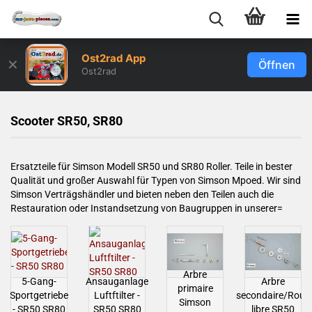
Ost2rad App
✕
Öffnen
Ost2rad
Scooter SR50, SR80
Ersatzteile für Simson Modell SR50 und SR80 Roller. Teile in bester
Qualität und großer Auswahl für Typen von Simson Mpoed. Wir sind
Simson Verträgshändler und bieten neben den Teilen auch die
Restauration oder Instandsetzung von Baugruppen in unserer=
Arbre
5-Gang-
Ansauganlage
Arbre
primaire
Sportgetriebe
Luftftilter -
secondaire/Roue
Simson
- SR50 SR80
SR50 SR80
libre SR50