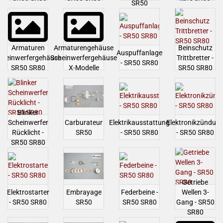
SR50
Armaturen
Armaturengehäuse
Beinschutz
Auspuffanlage
cheinwerfergehäuse
Scheinwerfergehäuse
Trittbretter -
- SR50 SR80
SR50 SR80
X-Modelle
SR50 SR80
Blinker
Scheinwerfer
Carburateur
Elektrikausstattung
Elektronikzündun
Rücklicht -
SR50
- SR50 SR80
- SR50 SR80
SR50 SR80
Getriebe
Elektrostarter
Embrayage
Federbeine -
Wellen 3-
- SR50 SR80
SR50
SR50 SR80
Gang - SR50
SR80