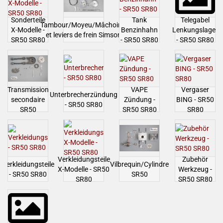
Sonderteile
Tank
Telegabel
Tambour/Moyeu/Mâchoires
X-Modelle -
Benzinhahn
Lenkungslager
et leviers de frein Simson
SR50 SR80
- SR50 SR80
- SR50 SR80
Transmission
VAPE
Vergaser
Unterbrecherzündung
secondaire
Zündung -
BING - SR50
- SR50 SR80
SR50
SR50 SR80
SR80
Verkleidungsteile
Zubehör
Verkleidungsteile
Vilbrequin/Cylindre
X-Modelle - SR50
Werkzeug -
- SR50 SR80
SR50
SR80
SR50 SR80