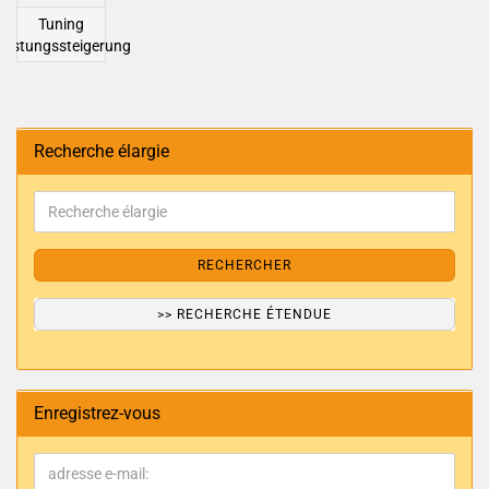
Tuning
eistungssteigerung
Recherche élargie
RECHERCHER
>> RECHERCHE ÉTENDUE
Enregistrez-vous