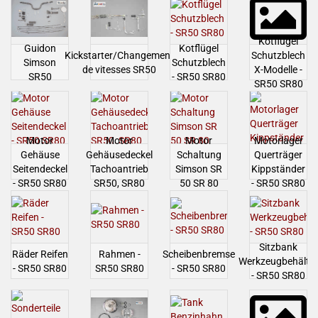
Kotflügel
Guidon
Kotflügel
Kickstarter/Changement
Schutzblech
Simson
Schutzblech
de vitesses SR50
X-Modelle -
SR50
- SR50 SR80
SR50 SR80
Motor
Motor
Motor
Motorlager
Gehäuse
Gehäusedeckel
Schaltung
Querträger
Seitendeckel
Tachoantrieb
Simson SR
Kippständer
- SR50 SR80
SR50, SR80
50 SR 80
- SR50 SR80
Sitzbank
Räder Reifen
Rahmen -
Scheibenbremse
Werkzeugbehälter
- SR50 SR80
SR50 SR80
- SR50 SR80
- SR50 SR80