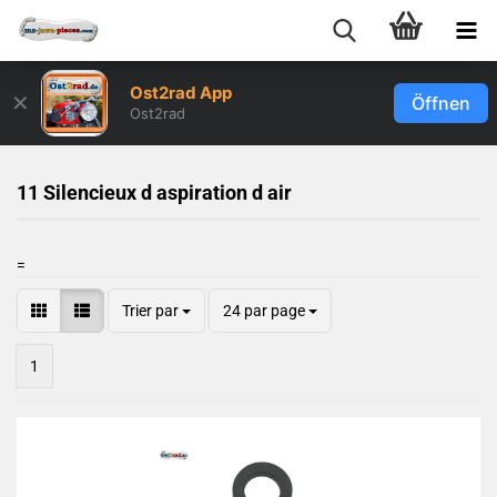
Ost2rad App
✕
Öffnen
Ost2rad
11 Silencieux d aspiration d air
=
Trier par
24 par page
1