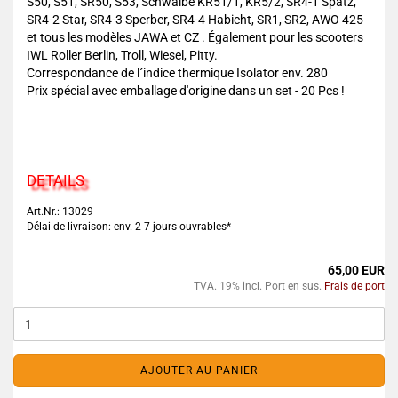
S50, S51, SR50, S53, Schwalbe KR51/1, KR5/2, SR4-1 Spatz,
SR4-2 Star, SR4-3 Sperber, SR4-4 Habicht, SR1, SR2, AWO 425
et tous les modèles JAWA et CZ . Également pour les scooters
IWL Roller Berlin, Troll, Wiesel, Pitty.
Correspondance de l´indice thermique Isolator env. 280
Prix spécial avec emballage d'origine dans un set - 20 Pcs !
DETAILS
Art.Nr.: 13029
Délai de livraison: env. 2-7 jours ouvrables*
65,00 EUR
TVA. 19% incl. Port en sus.
Frais de port
AJOUTER AU PANIER