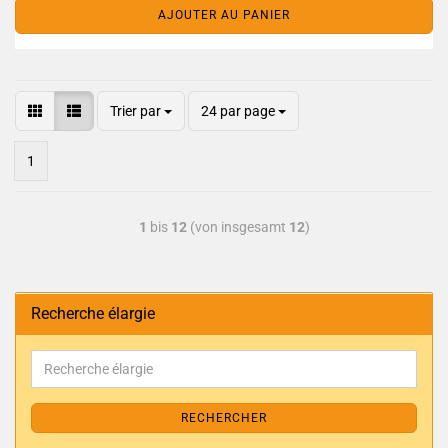
AJOUTER AU PANIER
Trier par
24 par page
1
1
bis
12
(von insgesamt
12
)
Recherche élargie
RECHERCHER