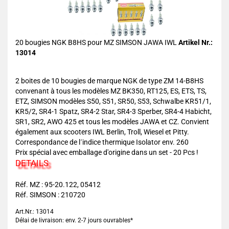
20 bougies NGK B8HS pour MZ SIMSON JAWA IWL
Artikel Nr.:
13014
2 boites de 10 bougies de marque NGK de type ZM 14-B8HS
convenant à tous les modèles MZ BK350, RT125, ES, ETS, TS,
ETZ, SIMSON modèles S50, S51, SR50, S53, Schwalbe KR51/1,
KR5/2, SR4-1 Spatz, SR4-2 Star, SR4-3 Sperber, SR4-4 Habicht,
SR1, SR2, AWO 425 et tous les modèles JAWA et CZ. Convient
également aux scooters IWL Berlin, Troll, Wiesel et Pitty.
Correspondance de l´indice thermique Isolator env. 260
Prix spécial avec emballage d'origine dans un set - 20 Pcs !
DETAILS
Réf. MZ : 95-20.122, 05412
Réf. SIMSON : 210720
Art.Nr.: 13014
Délai de livraison: env. 2-7 jours ouvrables*