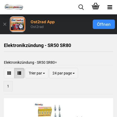
Ost2rad App
✕
Öffnen
Ost2rad
Elektronikzündung - SR50 SR80
Elektronikzündung - SR50 SR80=
Trier par
24 par page
1