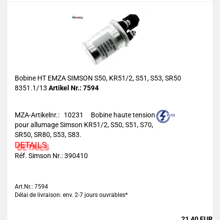
Bobine HT EMZA SIMSON S50, KR51/2, S51, S53, SR50
8351.1/13
Artikel Nr.: 7594
MZA-Artikelnr.: 10231
Bobine haute tension
pour allumage Simson KR51/2, S50, S51, S70,
SR50, SR80, S53, S83.
DETAILS
Réf. Simson Nr.:
390410
Art.Nr.: 7594
Délai de livraison: env. 2-7 jours ouvrables*
21,40 EUR