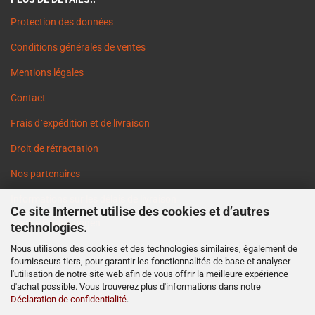
Protection des données
Conditions générales de ventes
Mentions légales
Contact
Frais d`expédition et de livraison
Droit de rétractation
Nos partenaires
Informations sur les délais de livraison
Ce site Internet utilise des cookies et d’autres
Cookie Einstellungen
technologies.
Nous utilisons des cookies et des technologies similaires, également de
fournisseurs tiers, pour garantir les fonctionnalités de base et analyser
l'utilisation de notre site web afin de vous offrir la meilleure expérience
d'achat possible. Vous trouverez plus d'informations dans notre
Déclaration de confidentialité
.