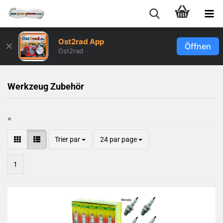
Ost2rad App
✕
Öffnen
Ost2rad
Werkzeug Zubehör
=
Trier par
24 par page
1