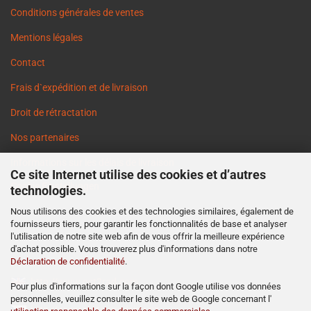
Conditions générales de ventes
Mentions légales
Contact
Frais d`expédition et de livraison
Droit de rétractation
Nos partenaires
Informations sur les délais de livraison
Ce site Internet utilise des cookies et d’autres
Cookie Einstellungen
technologies.
Nous utilisons des cookies et des technologies similaires, également de
fournisseurs tiers, pour garantir les fonctionnalités de base et analyser
l'utilisation de notre site web afin de vous offrir la meilleure expérience
d'achat possible. Vous trouverez plus d'informations dans notre
Déclaration de confidentialité
.
http://www.ost2rad.com
Pour plus d'informations sur la façon dont Google utilise vos données
personnelles, veuillez consulter le site web de Google concernant l'
http://www.moto-prodejna.cz