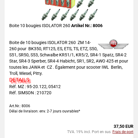
Boite 10 bougies ISOLATOR 260
Artikel Nr.: 8006
Boite de 10 bougies ISOLATOR 260 ZM 14-
260 pour BK350, RT125, ES, ETS, TS, ETZ, S50,
S51, SR50, S53, Schwalbe KR51/1, KR5/2, SR4-1 Spatz, SR4-2
Star, SR4-3 Sperber, SR4-4 Habicht, SR1, SR2, AWO 425 et pour
toutes les JAWA et CZ . Également pour scooter IWL Berlin,
Troll, Wiesel, Pitty.
DETAILS
Réf. MZ : 95-20.122, 05412
Réf. SIMSON : 210720
Art.Nr.: 8006
Délai de livraison: env. 2-7 jours ouvrables*
37,50 EUR
TVA. 19% incl. Port en sus.
Frais de port