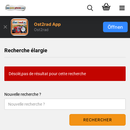
Ost2rad App
✕
Öffnen
Ost2rad
Recherche élargie
Désolé,pas de résultat pour cette recherche
Nouvelle recherche ?
RECHERCHER