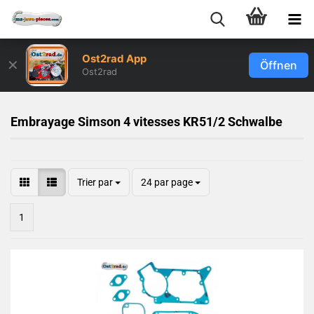
Ost2rad App
✕
Öffnen
Ost2rad
Embrayage Simson 4 vitesses KR51/2 Schwalbe
Trier par
24 par page
1