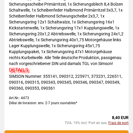
Sicherungsscheibe Primärritzel, 1x Sicherungsblech 8,4 Bolzen
Schaltwelle, 1x Scheibenfeder Halbmond Primärritzel 3x3,7, 1x
Scheibenfeder Halbmond Schwungscheibe 2x3,7, 1x
Sicherungsring 12x1 Schaltwalze, 1x Sicherungsring 16x1
Kickstarterwelle, 1x Sicherungsring 17x1 Kupplungswelle, 1x
Sicherungsring 20x1,2 Abtriebswelle, 1x Sicherungsring 24x1,2
Abtriebswelle, 1x Sicherungsring 40x1,75 Motorgehäuse links
Lager Kupplungswelle, 1x Sicherungsring 45x1,75
Kupplungspaket, 1x Sicherungsring 47x1 Motorgehäuse
rechts Kurbelwelle. Alle Teile deutsche Produktion, passgenau
nach vorgeschriebener DIN und damals TGL von Simson!
DETAILS
SIMSON Nummer: 355141, 090312, 225971, 373231, 226511,
090316, 090315, 090343, 090345, 090346, 090347, 090349,
090360, 090353, 090361
Art.Nr.: 4473
Délai de livraison: env. 2-7 jours ouvrables*
8,40 EUR
TVA. 19% incl. Port en sus.
Frais de port