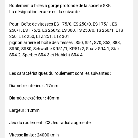
Roulement à billes à gorge profonde de la société SKF.
La désignation exacte est la suivante :
Pour : Boîte de vitesses ES 175/0, ES 250/0, ES 175/1, ES
250/1, ES 175/2, ES 250/2, ES 300, TS 250/0, TS 250/1, ETS
250, ETZ 250, ETZ 251, ETZ 301
pignon arrière et boîte de vitesses : S50, S51, S70, S53, S83,
SR50, SR80, Schwalbe KR51/1, KR51/2, Spatz SR4-1, Star
SR4-2, Sperber SR4-3 et Habicht SR4-4.
Les caractéristiques du roulement sont les suivantes :
Diamètre intérieur : 17mm
Diamètre extérieur : 40mm
Largeur : 12mm
Jeu du roulement : C3 Jeu radial augmenté
Vitesse limite : 24000 tmin