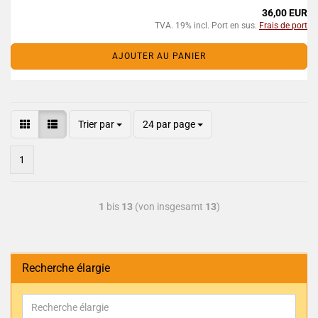
36,00 EUR
TVA. 19% incl. Port en sus.
Frais de port
AJOUTER AU PANIER
Trier par
24 par page
1
1
bis
13
(von insgesamt
13
)
Recherche élargie