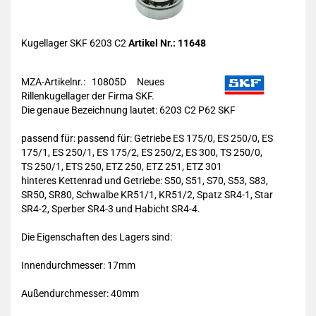
Kugellager SKF 6203 C2
Artikel Nr.: 11648
MZA-Artikelnr.: 10805D
Neues
Rillenkugellager der Firma SKF.
Die genaue Bezeichnung lautet:
6203 C2 P62 SKF
passend für: passend für: Getriebe ES 175/0, ES 250/0, ES
175/1, ES 250/1, ES 175/2, ES 250/2, ES 300, TS 250/0,
TS 250/1, ETS 250, ETZ 250, ETZ 251, ETZ 301
hinteres Kettenrad und Getriebe: S50, S51, S70, S53, S83,
SR50, SR80, Schwalbe KR51/1, KR51/2, Spatz SR4-1, Star
SR4-2, Sperber SR4-3 und Habicht SR4-4.
Die Eigenschaften des Lagers sind:
Innendurchmesser: 17mm
Außendurchmesser: 40mm