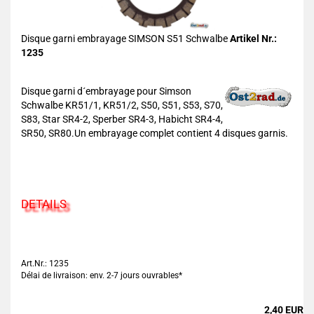
Disque garni embrayage SIMSON S51 Schwalbe
Artikel Nr.:
1235
Disque garni d´embrayage pour Simson
Schwalbe KR51/1, KR51/2, S50, S51, S53, S70,
S83, Star SR4-2, Sperber SR4-3, Habicht SR4-4,
SR50, SR80.Un embrayage complet contient 4 disques garnis.
DETAILS
Art.Nr.: 1235
Délai de livraison: env. 2-7 jours ouvrables*
2,40 EUR