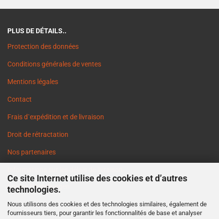
PLUS DE DÉTAILS..
Protection des données
Conditions générales de ventes
Mentions légales
Contact
Frais d`expédition et de livraison
Droit de rétractation
Nos partenaires
Informations sur les délais de livraison
Ce site Internet utilise des cookies et d’autres
Cookie Einstellungen
technologies.
Nous utilisons des cookies et des technologies similaires, également de
fournisseurs tiers, pour garantir les fonctionnalités de base et analyser