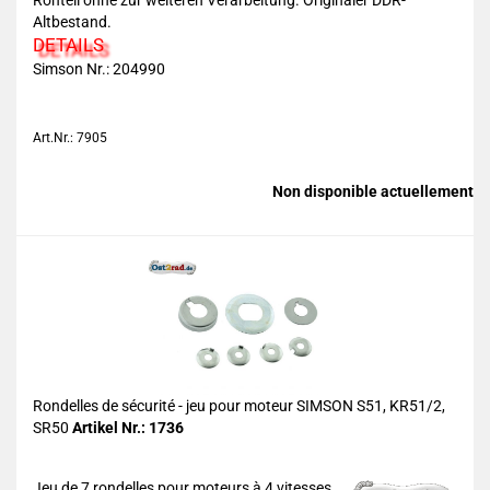
Rohteil ohne zur weiteren Verarbeitung. Originaler DDR-
Altbestand.
DETAILS
Simson Nr.:
204990
Art.Nr.: 7905
Non disponible actuellement
Rondelles de sécurité - jeu pour moteur SIMSON S51, KR51/2,
SR50
Artikel Nr.: 1736
Jeu de 7 rondelles pour moteurs à 4 vitesses