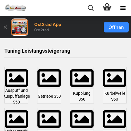
Ost2rad App
✕
Öffnen
Ost2rad
Tuning Leistungssteigerung
Auspuff und
Kupplung
Kurbelwelle
Auspuffanlage
Getriebe S50
S50
S50
S50