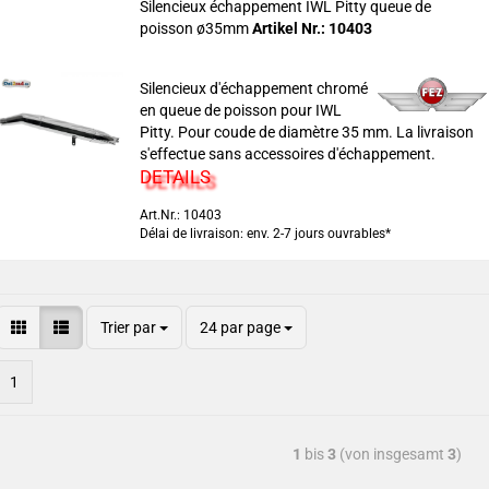
Silencieux échappement IWL Pitty queue de
poisson ø35mm
Artikel Nr.: 10403
Silencieux d'échappement chromé
en queue de poisson pour IWL
Pitty. Pour coude de diamètre 35 mm. La livraison
s'effectue sans accessoires d'échappement.
DETAILS
Art.Nr.: 10403
Délai de livraison: env. 2-7 jours ouvrables*
Trier par
24 par page
1
1
bis
3
(von insgesamt
3
)