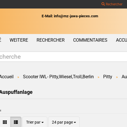
Rechercher
E-Mail: info@mz-jawa-pieces.com
Wohnort
É
WEITERE
RECHERCHER
COMMENTAIRES
ACCU
Accueil
Scooter IWL- Pitty,Wiesel,Troll,Berlin
Pitty
Au
»
»
»
Créer un c
Auspuffanlage
Mot de pas
=
Trier par
24 par page