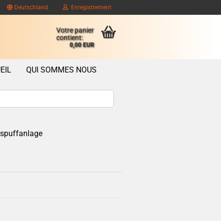
Deutschland
Enregistrement
Votre panier
contient:
0,00 EUR
EIL
QUI SOMMES NOUS
spuffanlage
ompte client
se oublié?