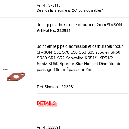
Art.Nr.: 378115
Délai de livraison: env. 2-7 jours ouvrables*
Joint pipe admission carburateur 2mm SIMSON
Artikel Nr.: 222931
Joint entre pipe d´admission et carburateur pour
SIMSON
S51 S70 S50 S53 S83 scooter SR50
SR80 SR1 SR2 Schwalbe KR51/1 KR51/2
Spatz
KR50 Sperber Star Habicht.Diamètre de
passage 16mm.Épaisseur 2mm.
Réf.Simson : 222931
DETAILS
Art.Nr.: 222931