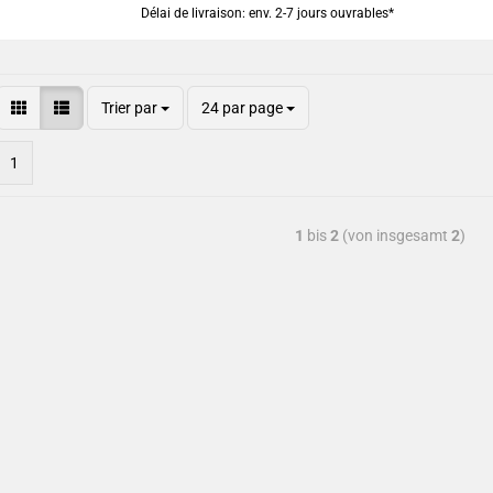
Délai de livraison: env. 2-7 jours ouvrables*
Trier par
24 par page
1
1
bis
2
(von insgesamt
2
)