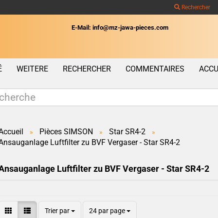
Rechercher
E-Mail: info@mz-jawa-pieces.com
Wohnort
É
WEITERE
RECHERCHER
COMMENTAIRES
ACCU
Accueil
Pièces SIMSON
Star SR4-2
»
»
»
Ansauganlage Luftfilter zu BVF Vergaser - Star SR4-2
Créer un c
Mot de pas
Ansauganlage Luftfilter zu BVF Vergaser - Star SR4-2
Trier par
24 par page