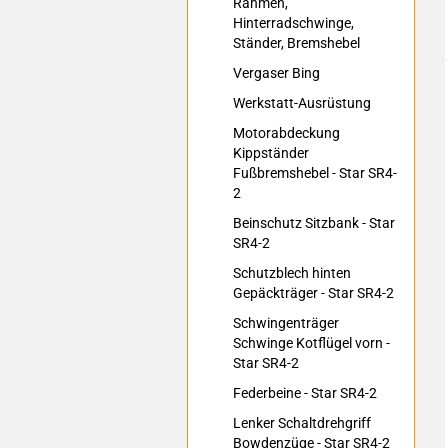
Rahmen,
Hinterradschwinge,
Ständer, Bremshebel
Vergaser Bing
Werkstatt-Ausrüstung
Motorabdeckung
Kippständer
Fußbremshebel - Star SR4-
2
Beinschutz Sitzbank - Star
SR4-2
Schutzblech hinten
Gepäckträger - Star SR4-2
Schwingenträger
Schwinge Kotflügel vorn -
Star SR4-2
Federbeine - Star SR4-2
Lenker Schaltdrehgriff
Bowdenzüge - Star SR4-2