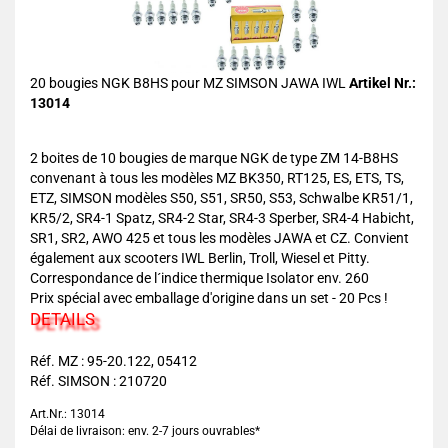
20 bougies NGK B8HS pour MZ SIMSON JAWA IWL
Artikel Nr.:
13014
2 boites de 10 bougies de marque NGK de type ZM 14-B8HS
convenant à tous les modèles MZ BK350, RT125, ES, ETS, TS,
ETZ, SIMSON modèles S50, S51, SR50, S53, Schwalbe KR51/1,
KR5/2, SR4-1 Spatz, SR4-2 Star, SR4-3 Sperber, SR4-4 Habicht,
SR1, SR2, AWO 425 et tous les modèles JAWA et CZ. Convient
également aux scooters IWL Berlin, Troll, Wiesel et Pitty.
Correspondance de l´indice thermique Isolator env. 260
Prix spécial avec emballage d'origine dans un set - 20 Pcs !
DETAILS
Réf. MZ : 95-20.122, 05412
Réf. SIMSON : 210720
Art.Nr.: 13014
Délai de livraison: env. 2-7 jours ouvrables*