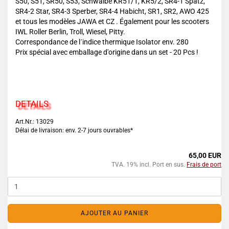
S50, S51, SR50, S53, Schwalbe KR51/1, KR5/2, SR4-1 Spatz,
SR4-2 Star, SR4-3 Sperber, SR4-4 Habicht, SR1, SR2, AWO 425
et tous les modèles JAWA et CZ . Également pour les scooters
IWL Roller Berlin, Troll, Wiesel, Pitty.
Correspondance de l´indice thermique Isolator env. 280
Prix spécial avec emballage d'origine dans un set - 20 Pcs !
DETAILS
Art.Nr.: 13029
Délai de livraison: env. 2-7 jours ouvrables*
65,00 EUR
TVA. 19% incl. Port en sus.
Frais de port
AJOUTER AU PANIER