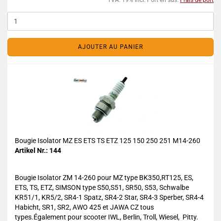
TVA. 19% incl. Port en sus.
Frais de port
AJOUTER AU PANIER
Bougie Isolator MZ ES ETS TS ETZ 125 150 250 251 M14-260
Artikel Nr.: 144
Bougie Isolator ZM 14-260 pour MZ type BK350,RT125, ES,
ETS, TS, ETZ, SIMSON type S50,S51, SR50, S53, Schwalbe
KR51/1, KR5/2, SR4-1 Spatz, SR4-2 Star, SR4-3 Sperber, SR4-4
Habicht, SR1, SR2, AWO 425 et JAWA CZ tous
types.Également pour scooter IWL, Berlin, Troll, Wiesel, Pitty.