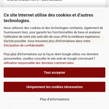
1,60 EUR
Ce site Internet utilise des cookies et d’autres
TVA. 19% incl. Port en sus.
Frais de port
technologies.
Nous utilisons des cookies et des technologies similaires, également de
fournisseurs tiers, pour garantir les fonctionnalités de base et analyser
l'utilisation de notre site web afin de vous offrir la meilleure expérience
AJOUTER AU PANIER
d'achat possible. Vous trouverez plus d'informations dans notre
Déclaration de confidentialité
.
Pour plus d'informations sur la façon dont Google utilise vos données
SOLD OUT
personnelles, veuillez consulter le site web de Google concernant l'
utilisation responsable des données commerciales
.
Tout accepter
compteur 80km-h Jawa Pionier Stadion
Artikel Nr.: 16254
Uniquement les cookies nécessaires
Compteur gradué jusqu'à 80km/h adapté aux JAWA 50cc,
Plus d’informations
types 20, 21, 23 Mustang, 550, 555, 551, Stadion S11, S22 et
S23.