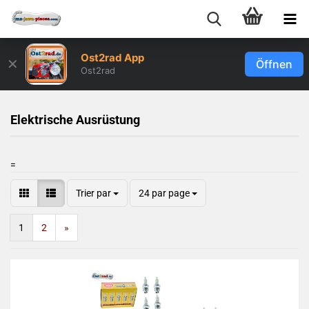
Ost2rad App
✕
Öffnen
Ost2rad
Elektrische Ausrüstung
=
Trier par
24 par page
1
2
»