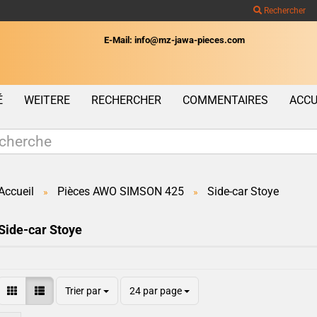
Rechercher
E-Mail: info@mz-jawa-pieces.com
Wohnort
É
WEITERE
RECHERCHER
COMMENTAIRES
ACCU
Accueil
Pièces AWO SIMSON 425
Side-car Stoye
»
»
Créer un c
Side-car Stoye
Mot de pas
Trier par
24 par page