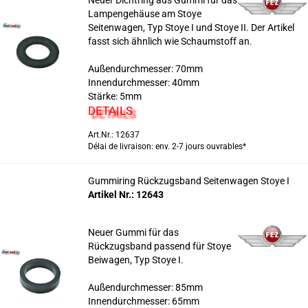
Neuer Dichtring aus Gummi für das
Lampengehäuse am Stoye
Seitenwagen, Typ Stoye I und Stoye II. Der Artikel
fasst sich ähnlich wie Schaumstoff an.
Außendurchmesser: 70mm
Innendurchmesser: 40mm
Stärke: 5mm
DETAILS
Art.Nr.: 12637
Délai de livraison: env. 2-7 jours ouvrables*
Gummiring Rückzugsband Seitenwagen Stoye I
Artikel Nr.: 12643
Neuer Gummi für das
Rückzugsband passend für Stoye
Beiwagen, Typ Stoye I.
Außendurchmesser: 85mm
Innendurchmesser: 65mm