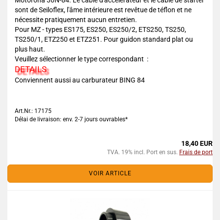
Motorona 30N-84. Le câble d'accélérateur et le câble de starter
sont de Seiloflex, l'âme intérieure est revêtue de téflon et ne
nécessite pratiquement aucun entretien.
Pour MZ - types ES175, ES250, ES250/2, ETS250, TS250,
TS250/1, ETZ250 et ETZ251. Pour guidon standard plat ou
plus haut.
Veuillez sélectionner le type correspondant :
DETAILS
Conviennent aussi au carburateur BING 84
Art.Nr.: 17175
Délai de livraison: env. 2-7 jours ouvrables*
18,40 EUR
TVA. 19% incl. Port en sus.
Frais de port
VOIR ARTICLE