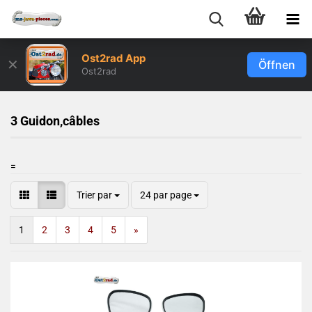
Ost2rad App
✕
Öffnen
Ost2rad
3 Guidon,câbles
=
Trier par
24 par page
1
2
3
4
5
»