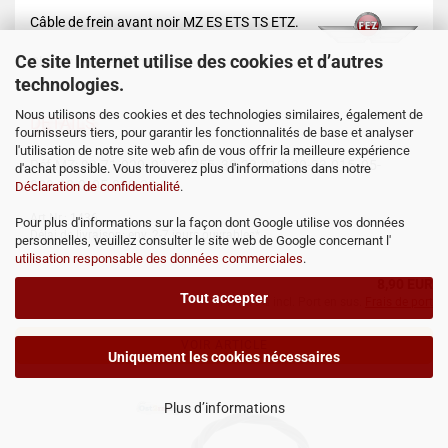
Câble de frein avant noir MZ ES ETS TS ETZ.
Ce site Internet utilise des cookies et d’autres
Choisir le type de moto
technologies.
Nous utilisons des cookies et des technologies similaires, également de
DETAILS
fournisseurs tiers, pour garantir les fonctionnalités de base et analyser
l'utilisation de notre site web afin de vous offrir la meilleure expérience
Réf.MZ: 93-71.920, 93-72.255, 30-23.019, 30-23.015, 05-
d'achat possible. Vous trouverez plus d'informations dans notre
829.18-0, 05-829.20-0
Déclaration de confidentialité
.
Art.Nr.: 1436
Pour plus d'informations sur la façon dont Google utilise vos données
Délai de livraison: env. 2-7 jours ouvrables*
personnelles, veuillez consulter le site web de Google concernant l'
utilisation responsable des données commerciales
.
8,90 EUR
Tout accepter
TVA. 19% incl. Port en sus.
Frais de port
VOIR ARTICLE
Uniquement les cookies nécessaires
Plus d’informations