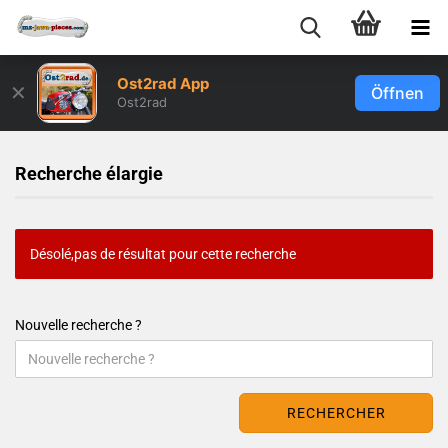
Ost2rad App
✕
Öffnen
Ost2rad
Recherche élargie
Désolé,pas de résultat pour cette recherche
Nouvelle recherche ?
RECHERCHER