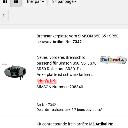
Trier par
24 par page
1
Bremsankerplatte vorn SIMSON S50 S51 SR50
schwarz
Artikel Nr.: 7342
Neues, vorderes Bremschild
passend für Simson S50, S51, S70,
SR50 Roller und SR80. Die
Ankerplatte ist schwarz lackiert.
DETAILS
SIMSON Nummer: 208340
Art.Nr.: 7342
Délai de livraison: env. 2-7 jours ouvrables*
Kit contacteur de frein arrière MZ
Artikel Nr.: