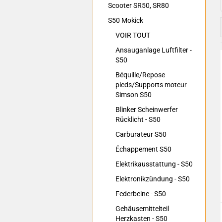
Scooter SR50, SR80
S50 Mokick
VOIR TOUT
Ansauganlage Luftfilter -
S50
Béquille/Repose
pieds/Supports moteur
Simson S50
Blinker Scheinwerfer
Rücklicht - S50
Carburateur S50
Échappement S50
Elektrikausstattung - S50
Elektronikzündung - S50
Federbeine - S50
Gehäusemittelteil
Herzkasten - S50