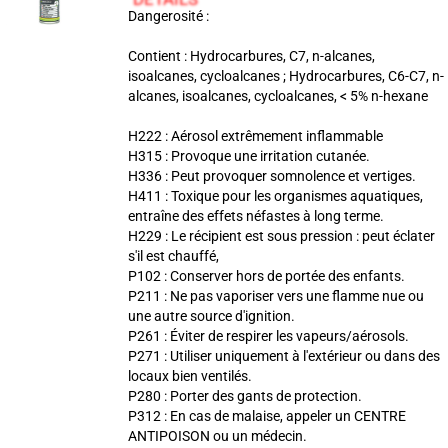
Dangerosité :
Contient : Hydrocarbures, C7, n-alcanes,
isoalcanes, cycloalcanes ; Hydrocarbures, C6-C7, n-
alcanes, isoalcanes, cycloalcanes, < 5% n-hexane
H222 : Aérosol extrêmement inflammable
H315 : Provoque une irritation cutanée.
H336 : Peut provoquer somnolence et vertiges.
H411 : Toxique pour les organismes aquatiques,
entraîne des effets néfastes à long terme.
H229 : Le récipient est sous pression : peut éclater
s'il est chauffé,
P102 : Conserver hors de portée des enfants.
P211 : Ne pas vaporiser vers une flamme nue ou
une autre source d'ignition.
P261 : Éviter de respirer les vapeurs/aérosols.
P271 : Utiliser uniquement à l'extérieur ou dans des
locaux bien ventilés.
P280 : Porter des gants de protection.
P312 : En cas de malaise, appeler un CENTRE
ANTIPOISON ou un médecin.