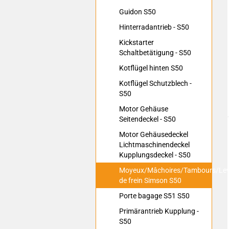
Guidon S50
Hinterradantrieb - S50
Kickstarter
Schaltbetätigung - S50
Kotflügel hinten S50
Kotflügel Schutzblech -
S50
Motor Gehäuse
Seitendeckel - S50
Motor Gehäusedeckel
Lichtmaschinendeckel
Kupplungsdeckel - S50
Moyeux/Mâchoires/Tambours/Lev
de frein Simson S50
Porte bagage S51 S50
Primärantrieb Kupplung -
S50