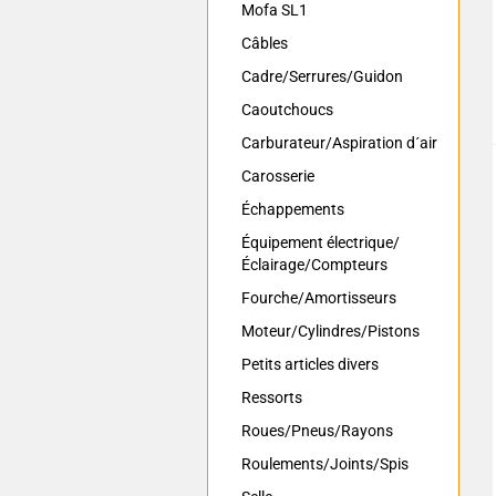
Mofa SL1
Câbles
Cadre/Serrures/Guidon
Caoutchoucs
Carburateur/Aspiration d´air
Carosserie
Échappements
Équipement électrique/
Éclairage/Compteurs
Fourche/Amortisseurs
Moteur/Cylindres/Pistons
Petits articles divers
Ressorts
Roues/Pneus/Rayons
Roulements/Joints/Spis