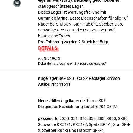
eigener Werkstatt). Beidseitig geschlossenes,
staubgeschütztes Lager.
Dieses Lager ist wartungsfrei und mit
Gummidichtring. Beste Eigenschaften für alle 16"
Räder bei SIMSON, Star, Habicht, Sperber, Duo,
Schwalbe KR51/1 und 51/2, S50, S51 und
baugleiche Typen.
Pro Fahrzeug werden 2 Stück benötigt.
DETAILS
Art.Nr.: 10673
Délai de livraison: env. 2-7 jours ouvrables*
Kugellager SKF 6201 C3 2Z Radlager Simson
Artikel Nr.: 11611
Neues Rillenkugellager der Firma SKF.
Die genaue Bezeichnung lautet:
6201 C3 2Z
passend für: S50, S51, S70, S53, S83, SR50, SR80,
Schwalbe KR51/1, KR51/2, Spatz SR4-1, Star SR4-
2, Sperber SR4-3 und Habicht SR4-4.