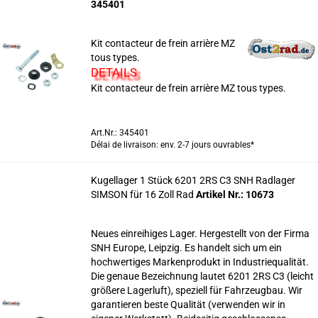
345401
Kit contacteur de frein arrière MZ
tous types.
DETAILS
Kit contacteur de frein arrière MZ tous types.
Art.Nr.: 345401
Délai de livraison: env. 2-7 jours ouvrables*
Kugellager 1 Stück 6201 2RS C3 SNH Radlager
SIMSON für 16 Zoll Rad
Artikel Nr.: 10673
Neues einreihiges Lager. Hergestellt von der Firma
iers
SNH Europe, Leipzig. Es handelt sich um ein
hochwertiges Markenprodukt in Industriequalität.
Die genaue Bezeichnung lautet 6201 2RS C3 (leicht
größere Lagerluft), speziell für Fahrzeugbau. Wir
garantieren beste Qualität (verwenden wir in