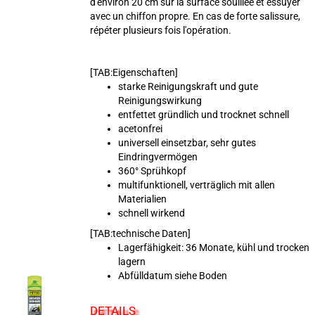
d'environ 20 cm sur la surface souillée et essuyer
avec un chiffon propre. En cas de forte salissure,
répéter plusieurs fois l'opération.
[TAB:Eigenschaften]
starke Reinigungskraft und gute
Reinigungswirkung
entfettet gründlich und trocknet schnell
acetonfrei
universell einsetzbar, sehr gutes
Eindringvermögen
360° Sprühkopf
multifunktionell, verträglich mit allen
Materialien
schnell wirkend
[TAB:technische Daten]
Lagerfähigkeit: 36 Monate, kühl und trocken
lagern
Abfülldatum siehe Boden
DETAILS