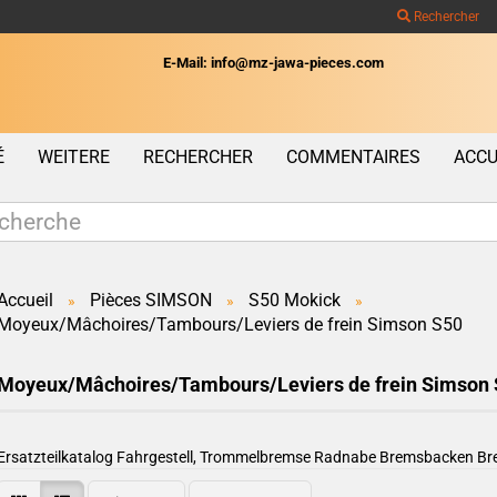
Rechercher
E-Mail: info@mz-jawa-pieces.com
Wohnort
É
WEITERE
RECHERCHER
COMMENTAIRES
ACCU
Accueil
Pièces SIMSON
S50 Mokick
»
»
»
Moyeux/Mâchoires/Tambours/Leviers de frein Simson S50
Créer un c
Mot de pas
Moyeux/Mâchoires/Tambours/Leviers de frein Simson
Ersatzteilkatalog Fahrgestell, Trommelbremse Radnabe Bremsbacken B