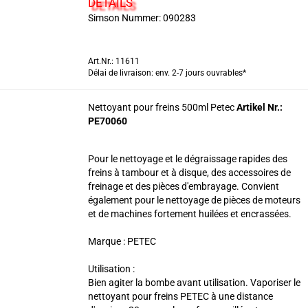
DETAILS
Simson Nummer:
090283
Art.Nr.: 11611
Délai de livraison: env. 2-7 jours ouvrables*
Nettoyant pour freins 500ml Petec
Artikel Nr.:
PE70060
Pour le nettoyage et le dégraissage rapides des
freins à tambour et à disque, des accessoires de
freinage et des pièces d'embrayage. Convient
également pour le nettoyage de pièces de moteurs
et de machines fortement huilées et encrassées.
Marque : PETEC
Utilisation :
Bien agiter la bombe avant utilisation. Vaporiser le
nettoyant pour freins PETEC à une distance