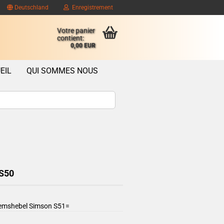
Deutschland
Enregistrement
Votre panier
contient:
0,00 EUR
EIL
QUI SOMMES NOUS
ompte client
se oublié?
 S50
remshebel Simson S51=