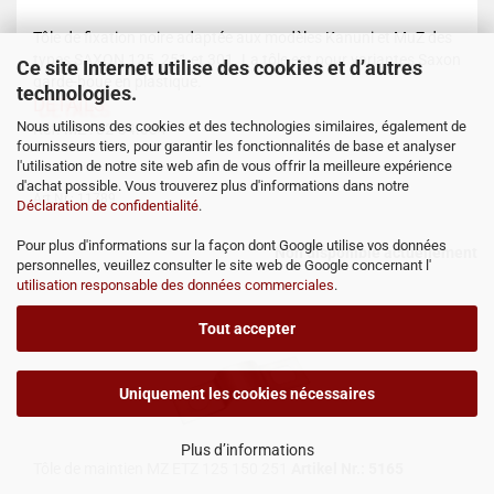
Tôle de fixation noire adaptée aux modèles Kanuni et MuZ des
types SAXON 125, 251 et 301. La tôle est pour variantes Saxon
Ce site Internet utilise des cookies et d’autres
garde-boue en plastique.
technologies.
DETAILS
Nous utilisons des cookies et des technologies similaires, également de
Réf. MZ : 32-34.034
fournisseurs tiers, pour garantir les fonctionnalités de base et analyser
l'utilisation de notre site web afin de vous offrir la meilleure expérience
d'achat possible. Vous trouverez plus d'informations dans notre
Art.Nr.: 11789
Déclaration de confidentialité
.
Pour plus d'informations sur la façon dont Google utilise vos données
Non disponible actuellement
personnelles, veuillez consulter le site web de Google concernant l'
utilisation responsable des données commerciales
.
Tout accepter
Uniquement les cookies nécessaires
Plus d’informations
Tôle de maintien MZ ETZ 125 150 251
Artikel Nr.: 5165