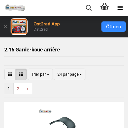
Ost2rad App
✕
Öffnen
Ost2rad
2.16 Garde-boue arrière
Trier par
24 par page
1
2
»