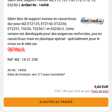
Silent bloc support moteur MZ ETZ 125 150, ETZ, ETS, TS,
ES250-2
Artikel Nr.: 14458
Silent bloc de support moteur en caoutchouc
dur pour MZ ETZ125, ETZ150, ETZ250,
ETZ251, TS250, TS250/1 et ES250/2. Cette
version est développée pour des exigences renforcées, pas en
caoutchouc mais en plastique spécial - spécialement pour le
cross ou le side-car.
DETAILS
Réf. MZ : 16-21.258
Art.Nr.: 14458
Délai de livraison: env. 2-7 jours ouvrables*
5,60 EUR
TVA. 19% incl. Port en sus.
Frais de port
AJOUTER AU PANIER