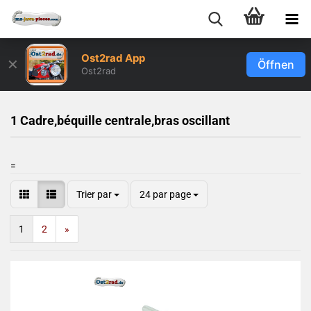
Ost2rad App
✕
Öffnen
Ost2rad
1 Cadre,béquille centrale,bras oscillant
=
Trier par
24 par page
1
2
»