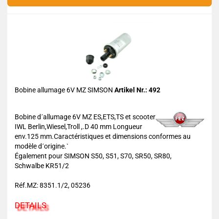
Bobine allumage 6V MZ SIMSON
Artikel Nr.: 492
Bobine d´allumage 6V MZ ES,ETS,TS et scooter
IWL Berlin,Wiesel,Troll ,.D 40 mm Longueur
env.125 mm.Caractéristiques et dimensions conformes au
modèle d´origine.`
Également pour SIMSON S50, S51, S70, SR50, SR80,
Schwalbe KR51/2
Réf.MZ: 8351.1/2, 05236
DETAILS