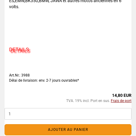
ES,EMW,BK350,BMW, JAWA et autres motos anciennes en 6
volts.
DETAILS
Art.Nr.: 3988
Délai de livraison: env. 2-7 jours ouvrables*
14,80 EUR
TVA. 19% incl. Port en sus.
Frais de port
AJOUTER AU PANIER