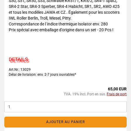
S50, S51, SR50, S53, Schwalbe KR51/1, KR5/2, SR4-1 Spatz,
SR4-2 Star, SR4-3 Sperber, SR4-4 Habicht, SR1, SR2, AWO 425
et tous les modèles JAWA et CZ . Également pour les scooters
IWL Roller Berlin, Troll, Wiesel, Pitty.
Correspondance de l´indice thermique Isolator env. 280
Prix spécial avec emballage d'origine dans un set - 20 Pcs !
DETAILS
Art.Nr.: 13029
Délai de livraison: env. 2-7 jours ouvrables*
65,00 EUR
TVA. 19% incl. Port en sus.
Frais de port
AJOUTER AU PANIER