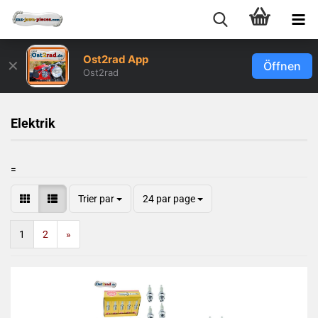
Ost2rad App
✕
Öffnen
Ost2rad
Elektrik
=
Trier par
24 par page
1
2
»