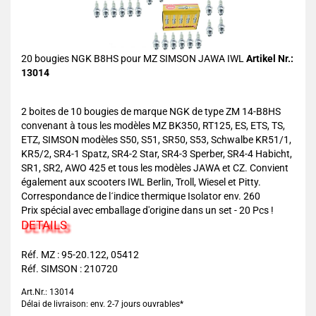
20 bougies NGK B8HS pour MZ SIMSON JAWA IWL
Artikel Nr.:
13014
2 boites de 10 bougies de marque NGK de type ZM 14-B8HS
convenant à tous les modèles MZ BK350, RT125, ES, ETS, TS,
ETZ, SIMSON modèles S50, S51, SR50, S53, Schwalbe KR51/1,
KR5/2, SR4-1 Spatz, SR4-2 Star, SR4-3 Sperber, SR4-4 Habicht,
SR1, SR2, AWO 425 et tous les modèles JAWA et CZ. Convient
également aux scooters IWL Berlin, Troll, Wiesel et Pitty.
Correspondance de l´indice thermique Isolator env. 260
Prix spécial avec emballage d'origine dans un set - 20 Pcs !
DETAILS
Réf. MZ : 95-20.122, 05412
Réf. SIMSON : 210720
Art.Nr.: 13014
Délai de livraison: env. 2-7 jours ouvrables*