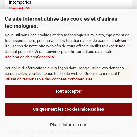
intempéries
DETAILS
Ce site Internet utilise des cookies et d’autres
Art.Nr.: 6059
Délai de livraison: env. 2-7 jours ouvrables*
technologies.
Nous utilisons des cookies et des technologies similaires, également de
16,60 EUR
fournisseurs tiers, pour garantir les fonctionnalités de base et analyser
TVA. 19% incl. Port en sus.
Frais de port
l'utilisation de notre site web afin de vous offrir la meilleure expérience
d'achat possible. Vous trouverez plus d'informations dans notre
Déclaration de confidentialité
.
Pour plus d'informations sur la façon dont Google utilise vos données
personnelles, veuillez consulter le site web de Google concernant l'
AJOUTER AU PANIER
utilisation responsable des données commerciales
.
Tout accepter
Uniquement les cookies nécessaires
Plus d’informations
Bougie d'allumage tuning iridium pour SIMSON MZ, NGK