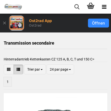
Ost2rad App
✕
Öffnen
Ost2rad
Transmission secondaire
Hinterradantrieb Kettenkasten CZ 125 A, B, C, T und 150 C=
Trier par
24 par page
1