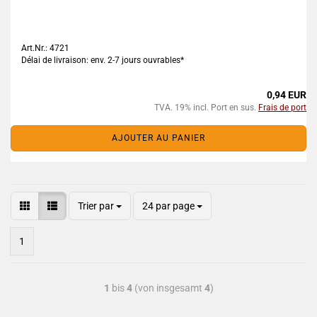
Art.Nr.: 4721
Délai de livraison: env. 2-7 jours ouvrables*
0,94 EUR
TVA. 19% incl. Port en sus.
Frais de port
AJOUTER AU PANIER
Trier par
24 par page
1
1
bis
4
(von insgesamt
4
)