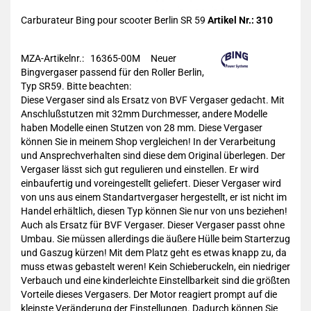
Carburateur Bing pour scooter Berlin SR 59
Artikel Nr.: 310
MZA-Artikelnr.: 16365-00M
Neuer
Bingvergaser passend für den Roller Berlin,
Typ SR59. Bitte beachten:
Diese Vergaser sind als Ersatz von BVF Vergaser gedacht. Mit
Anschlußstutzen mit 32mm Durchmesser, andere Modelle
haben Modelle einen Stutzen von 28 mm. Diese Vergaser
können Sie in meinem Shop vergleichen! In der Verarbeitung
und Ansprechverhalten sind diese dem Original überlegen. Der
Vergaser lässt sich gut regulieren und einstellen. Er wird
einbaufertig und voreingestellt geliefert. Dieser Vergaser wird
von uns aus einem Standartvergaser hergestellt, er ist nicht im
Handel erhältlich, diesen Typ können Sie nur von uns beziehen!
Auch als Ersatz für BVF Vergaser. Dieser Vergaser passt ohne
Umbau. Sie müssen allerdings die äußere Hülle beim Starterzug
und Gaszug kürzen! Mit dem Platz geht es etwas knapp zu, da
muss etwas gebastelt weren! Kein Schieberuckeln, ein niedriger
Verbauch und eine kinderleichte Einstellbarkeit sind die größten
Vorteile dieses Vergasers. Der Motor reagiert prompt auf die
kleinste Veränderung der Einstellungen. Dadurch können Sie