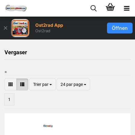
Ost2rad App
✕
Öffnen
Ost2rad
Vergaser
=
Trier par
24 par page
1