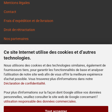
Mentions légales
Contact
Frais d`expédition et de livraison
Droit de rétractation
Nos partenaires
Informations sur les délais de livraison
Ce site Internet utilise des cookies et d’autres
Cookie Einstellungen
technologies.
Nous utilisons des cookies et des technologies similaires, également de
fournisseurs tiers, pour garantir les fonctionnalités de base et analyser
l'utilisation de notre site web afin de vous offrir la meilleure expérience
d'achat possible. Vous trouverez plus d'informations dans notre
Déclaration de confidentialité
.
http://www.ost2rad.com
Pour plus d'informations sur la façon dont Google utilise vos données
personnelles, veuillez consulter le site web de Google concernant l'
http://www.moto-prodejna.cz
utilisation responsable des données commerciales
.
http://mz-motor-shop.com
Tout accepter