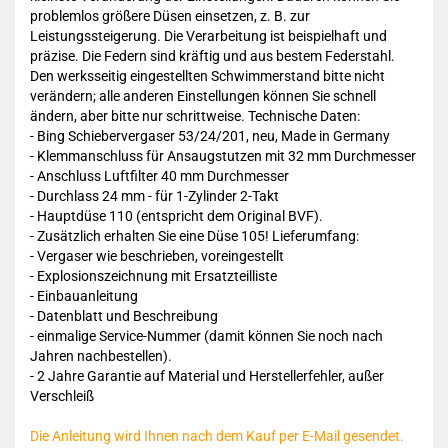
problemlos größere Düsen einsetzen, z. B. zur
Leistungssteigerung. Die Verarbeitung ist beispielhaft und
präzise. Die Federn sind kräftig und aus bestem Federstahl.
Den werksseitig eingestellten Schwimmerstand bitte nicht
verändern; alle anderen Einstellungen können Sie schnell
ändern, aber bitte nur schrittweise. Technische Daten:
- Bing Schiebervergaser 53/24/201, neu, Made in Germany
- Klemmanschluss für Ansaugstutzen mit 32 mm Durchmesser
- Anschluss Luftfilter 40 mm Durchmesser
- Durchlass 24 mm - für 1-Zylinder 2-Takt
- Hauptdüse 110 (entspricht dem Original BVF).
- Zusätzlich erhalten Sie eine Düse 105! Lieferumfang:
- Vergaser wie beschrieben, voreingestellt
- Explosionszeichnung mit Ersatzteilliste
- Einbauanleitung
- Datenblatt und Beschreibung
- einmalige Service-Nummer (damit können Sie noch nach
Jahren nachbestellen).
- 2 Jahre Garantie auf Material und Herstellerfehler, außer
Verschleiß
Die Anleitung wird Ihnen nach dem Kauf per E-Mail gesendet.