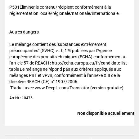
P501Éliminer le contenu/récipient conformément à la
réglementation locale/régionale/nationale/internationale.
Autres dangers
Le mélange contient des "substances extrêmement
préoccupantes" (SVHC) >= 0,1 % publiées par l'Agence
européenne des produits chimiques (ECHA) conformément à
l'article 57 de REACH : http://echa.europa.eu/fr/candidate-list-
table Le mélange ne répond pas aux critères appliqués aux
mélanges PBT et vPvB, conformément à l'annexe XIII de la
directive REACH (CE) n° 1907/2006.
Traduit avec www.DeepL.com/Translator (version gratuite)
Art.Nr.: 10475
Non disponible actuellement