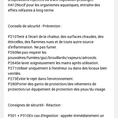
H412Nocif pour les organismes aquatiques, entraîne des
effets néfastes à long terme.
Conseils de sécurité - Prévention :
P210Tenir à l'écart de la chaleur, des surfaces chaudes, des
étincelles, des flammes nues et de toute autre source
d'inflammation. Ne pas fumer.
P260Ne pas respirer les
poussières/fumées/gaz/brouillards/vapeurs/aérosols.
P264Se laver soigneusement les mains après utilisation.
P271Utiliser uniquement à l'extérieur ou dans des locaux bien
ventilés.
P273Éviter le rejet dans l'environnement.
P280Porter des gants de protection/des vêtements de
protection/un équipement de protection des yeux/du visage.
Consignes de sécurité - Réaction :
P301 + P310En cas d'ingestion : appeler immédiatement un