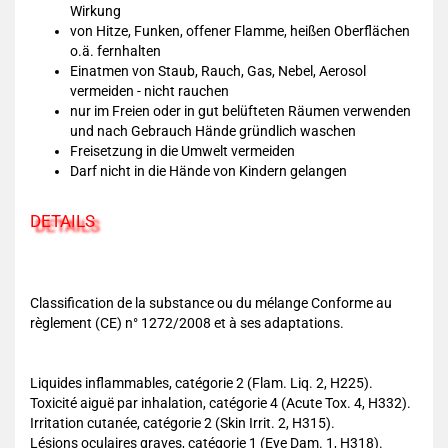
Wirkung
von Hitze, Funken, offener Flamme, heißen Oberflächen
o.ä. fernhalten
Einatmen von Staub, Rauch, Gas, Nebel, Aerosol
vermeiden - nicht rauchen
nur im Freien oder in gut belüfteten Räumen verwenden
und nach Gebrauch Hände gründlich waschen
Freisetzung in die Umwelt vermeiden
Darf nicht in die Hände von Kindern gelangen
DETAILS
Classification de la substance ou du mélange Conforme au
règlement (CE) n° 1272/2008 et à ses adaptations.
Liquides inflammables, catégorie 2 (Flam. Liq. 2, H225).
Toxicité aiguë par inhalation, catégorie 4 (Acute Tox. 4, H332).
Irritation cutanée, catégorie 2 (Skin Irrit. 2, H315).
Lésions oculaires graves, catégorie 1 (Eye Dam. 1, H318).