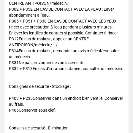
CENTRE ANTIPOISON/médecin.
P302 + P352 EN CAS DE CONTACT AVEC LA PEAU : Laver
abondamment à l'eau.
P305 + P351 + P338 EN CAS DE CONTACT AVEC LES YEUX :
rincer avec précaution à l'eau pendant plusieurs minutes.
Enlever les lentilles de contact si possible. Continuer à rincer.
P312En cas de malaise, appeler un CENTRE
ANTIPOISON/médecin/.../.
P314En cas de malaise, demander un avis médical/consulter
un médecin.
P331Ne pas provoquer de vomissements.
P332 + P313En cas d'irritation cutanée : consulter un médecin.
Consignes de sécurité - Stockage :
P403 + P235Conserver dans un endroit bien ventilé. Conserver
au frais.
P405Conserver sous clef.
Conseils de sécurité - Élimination :