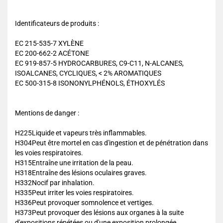
Identificateurs de produits :
EC 215-535-7 XYLÈNE
EC 200-662-2 ACÉTONE
EC 919-857-5 HYDROCARBURES, C9-C11, N-ALCANES,
ISOALCANES, CYCLIQUES, < 2% AROMATIQUES
EC 500-315-8 ISONONYLPHÉNOLS, ÉTHOXYLÉS
Mentions de danger :
H225Liquide et vapeurs très inflammables.
H304Peut être mortel en cas d'ingestion et de pénétration dans
les voies respiratoires.
H315Entraîne une irritation de la peau.
H318Entraîne des lésions oculaires graves.
H332Nocif par inhalation.
H335Peut irriter les voies respiratoires.
H336Peut provoquer somnolence et vertiges.
H373Peut provoquer des lésions aux organes à la suite
d'expositions répétées ou d'une exposition prolongée.