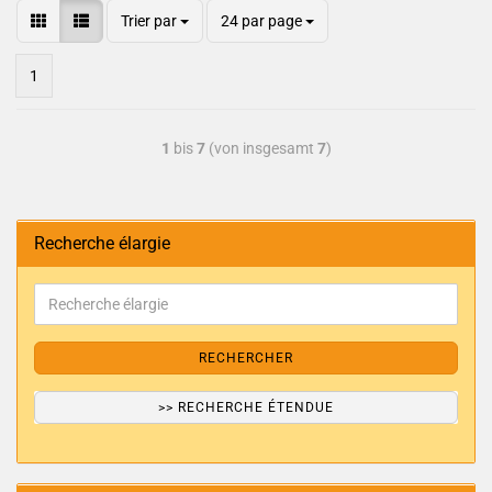
Trier par
24 par page
1
1
bis
7
(von insgesamt
7
)
Recherche élargie
RECHERCHER
>> RECHERCHE ÉTENDUE