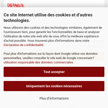
DETAILS
Ce site Internet utilise des cookies et d’autres
technologies.
Art.Nr.: 3517
Nous utilisons des cookies et des technologies similaires, également de
Délai de livraison: env. 2-7 jours ouvrables*
fournisseurs tiers, pour garantir les fonctionnalités de base et analyser
l'utilisation de notre site web afin de vous offrir la meilleure expérience
d'achat possible. Vous trouverez plus d'informations dans notre
6,30 EUR
Déclaration de confidentialité
.
TVA. 19% incl. Port en sus.
Frais de port
Pour plus d'informations sur la façon dont Google utilise vos données
AJOUTER AU PANIER
personnelles, veuillez consulter le site web de Google concernant l'
utilisation responsable des données commerciales
.
Tout accepter
Trier par
24 par page
Uniquement les cookies nécessaires
1
2
3
»
Plus d’informations
1
bis
24
(von insgesamt
60
)