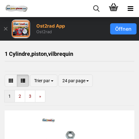
Ost2rad App
✕
Öffnen
Ost2rad
1 Cylindre,piston,vilbrequin
Trier par
24 par page
1
2
3
»