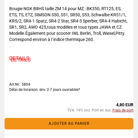
Bougie NGK B8HS taille ZM 14 pour MZ : BK350, RT125, ES,
ETS, TS, ETZ, SIMSON S50, S51, SR50, S53, Schwalbe KR51/1,
KR5/2, SR4-1 Spatz, SR4-2 Star, SR4-3 Sperber, SR4-4 Habicht,
SR1, SR2, AWO 425,tous modèles et tous types JAWA et CZ
Modelle.Également pour scooter IWL Berlin, Troll, Wiesel,Pitty.
Correspond environ à l´indice thermique 260.
.
DETAILS
Art.Nr.: 5804
Délai de livraison: env. 2-7 jours ouvrables*
4,80 EUR
TVA. 19% incl. Port en sus.
Frais de port
AJOUTER AU PANIER