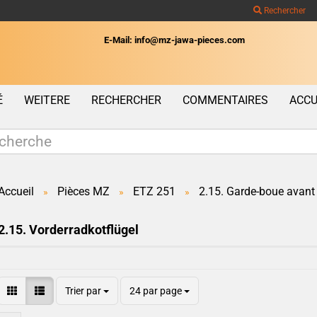
Rechercher
E-Mail: info@mz-jawa-pieces.com
Wohnort
É
WEITERE
RECHERCHER
COMMENTAIRES
ACCU
Accueil
Pièces MZ
ETZ 251
2.15. Garde-boue avant
»
»
»
Créer un c
2.15. Vorderradkotflügel
Mot de pas
Trier par
24 par page