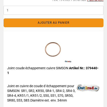
TVA. 19% incl. Port en sus.
Frais de port
AJOUTER AU PANIER
Joint coude échappement cuivre SIMSON
Artikel Nr.: 379440-
1
Joint en cuivre de coude d´échappement pour
SIMSON SR1, SR2, KR50, SR4-1, SR4-2, SR4-3,
SR4-4, KR51/1, KR51/2, S50, S51, S70, SR50,
SR80, S53, S83.Diamètre ext. env. 34mm