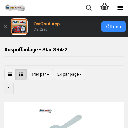
Ost2rad App
✕
Öffnen
Ost2rad
Auspuffanlage - Star SR4-2
Trier par
24 par page
1