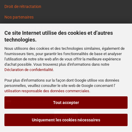
Droit de rétractation
Nos partenaires
Informations sur les délais de livraison
Ce site Internet utilise des cookies et d’autres
Cookie Einstellungen
technologies.
Nous utilisons des cookies et des technologies similaires, également de
fournisseurs tiers, pour garantir les fonctionnalités de base et analyser
l'utilisation de notre site web afin de vous offrir la meilleure expérience
d'achat possible. Vous trouverez plus d'informations dans notre
Déclaration de confidentialité
.
http://www.ost2rad.com
Pour plus d'informations sur la façon dont Google utilise vos données
personnelles, veuillez consulter le site web de Google concernant l'
http://www.moto-prodejna.cz
utilisation responsable des données commerciales
.
http://mz-motor-shop.com
Tout accepter
Uniquement les cookies nécessaires