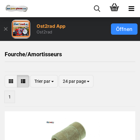
Ost2rad App
✕
Öffnen
Ost2rad
Fourche/Amortisseurs
Trier par
24 par page
1