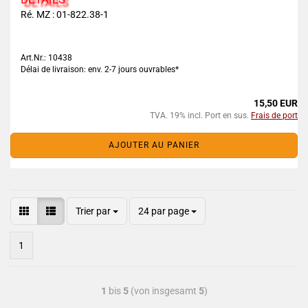
Ré. MZ : 01-822.38-1
Art.Nr.: 10438
Délai de livraison: env. 2-7 jours ouvrables*
15,50 EUR
TVA. 19% incl. Port en sus.
Frais de port
AJOUTER AU PANIER
Trier par
24 par page
1
1
bis
5
(von insgesamt
5
)