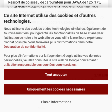
Ressort de boisseau de carburateur pour JAWA de 125, 175,
250 et 350ccm des types 353, 354, 355, 356, 559, 590, 360,
361, 362 California, 623 Bizon, 633 Bizon et 634. Convient
Ce site Internet utilise des cookies et d’autres
également aux types CZ 450, 453, 455, 470, 471, 472, 473, 475,
technologies.
476, 477, 487, 488 et aux scooters Cezeta 501, 502, 505.
Ressort pour les carburateurs Jikov avec flotteur latéral.
Nous utilisons des cookies et des technologies similaires, également de
Longueur env. 75mm, diamètre env. 17mm.
fournisseurs tiers, pour garantir les fonctionnalités de base et analyser
DETAILS
l'utilisation de notre site web afin de vous offrir la meilleure expérience
d'achat possible. Vous trouverez plus d'informations dans notre
Réf. JAWA: 2-4907
Déclaration de confidentialité
.
Pour plus d'informations sur la façon dont Google utilise vos données
Art.Nr.: 7601
personnelles, veuillez consulter le site web de Google concernant l'
Délai de livraison: env. 2-7 jours ouvrables*
utilisation responsable des données commerciales
.
Tout accepter
2,10 EUR
TVA. 19% incl. Port en sus.
Frais de port
Uniquement les cookies nécessaires
AJOUTER AU PANIER
Plus d’informations