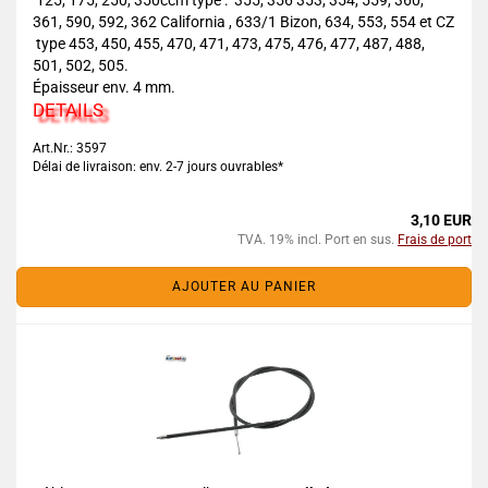
125, 175, 250, 350ccm type : 355, 356 353, 354, 559, 360,
361, 590, 592, 362 California , 633/1 Bizon, 634, 553, 554 et CZ
type 453, 450, 455, 470, 471, 473, 475, 476, 477, 487, 488,
501, 502, 505.
Épaisseur env. 4 mm.
DETAILS
Art.Nr.: 3597
Délai de livraison: env. 2-7 jours ouvrables*
3,10 EUR
TVA. 19% incl. Port en sus.
Frais de port
AJOUTER AU PANIER