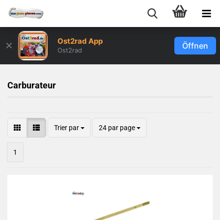
Ost2rad App
✕
Öffnen
Ost2rad
Carburateur
Trier par
24 par page
1