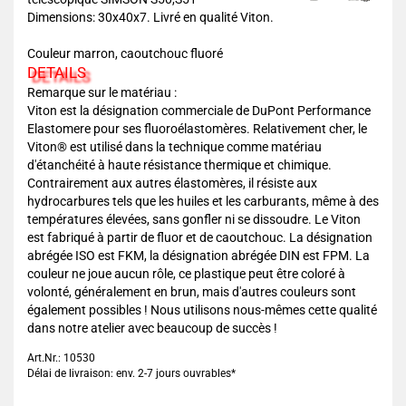
Dimensions: 30x40x7. Livré en qualité Viton.
Couleur marron, caoutchouc fluoré
DETAILS
Remarque sur le matériau :
Viton est la désignation commerciale de DuPont Performance
Elastomere pour ses fluoroélastomères. Relativement cher, le
Viton® est utilisé dans la technique comme matériau
d'étanchéité à haute résistance thermique et chimique.
Contrairement aux autres élastomères, il résiste aux
hydrocarbures tels que les huiles et les carburants, même à des
températures élevées, sans gonfler ni se dissoudre. Le Viton
est fabriqué à partir de fluor et de caoutchouc. La désignation
abrégée ISO est FKM, la désignation abrégée DIN est FPM. La
couleur ne joue aucun rôle, ce plastique peut être coloré à
volonté, généralement en brun, mais d'autres couleurs sont
également possibles ! Nous utilisons nous-mêmes cette qualité
dans notre atelier avec beaucoup de succès !
Art.Nr.: 10530
Délai de livraison: env. 2-7 jours ouvrables*