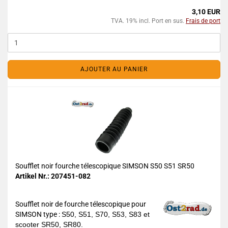
3,10 EUR
TVA. 19% incl. Port en sus.
Frais de port
AJOUTER AU PANIER
Soufflet noir fourche télescopique SIMSON S50 S51 SR50
Artikel Nr.: 207451-082
Soufflet noir de fourche télescopique pour
SIMSON type :
S50, S51, S70, S53, S83 et
scooter SR50, SR80.