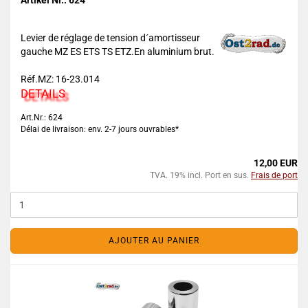
Artikel Nr.: 624
Levier de réglage de tension d´amortisseur
gauche MZ ES ETS TS ETZ.En aluminium brut.
Réf.MZ: 16-23.014
DETAILS
Art.Nr.: 624
Délai de livraison: env. 2-7 jours ouvrables*
12,00 EUR
TVA. 19% incl. Port en sus.
Frais de port
AJOUTER AU PANIER