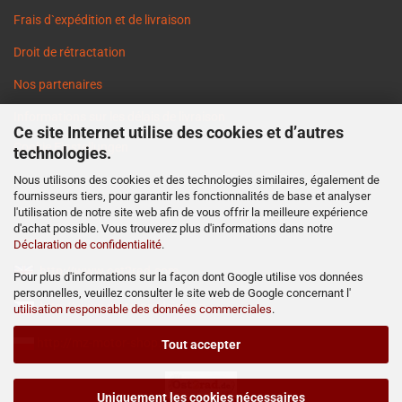
Frais d`expédition et de livraison
Droit de rétractation
Nos partenaires
Informations sur les délais de livraison
Ce site Internet utilise des cookies et d’autres
Cookie Einstellungen
technologies.
Nous utilisons des cookies et des technologies similaires, également de
fournisseurs tiers, pour garantir les fonctionnalités de base et analyser
l'utilisation de notre site web afin de vous offrir la meilleure expérience
d'achat possible. Vous trouverez plus d'informations dans notre
Déclaration de confidentialité
.
http://www.ost2rad.com
Pour plus d'informations sur la façon dont Google utilise vos données
personnelles, veuillez consulter le site web de Google concernant l'
http://www.moto-prodejna.cz
utilisation responsable des données commerciales
.
http://mz-motor-shop.com
Tout accepter
Uniquement les cookies nécessaires