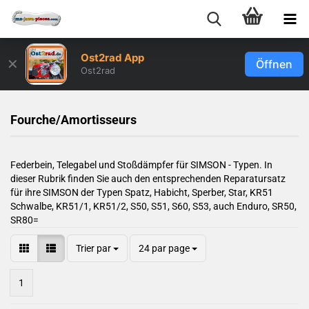
Ost2rad App
✕
Öffnen
Ost2rad
Fourche/Amortisseurs
Federbein, Telegabel und Stoßdämpfer für SIMSON - Typen. In
dieser Rubrik finden Sie auch den entsprechenden Reparatursatz
für ihre SIMSON der Typen Spatz, Habicht, Sperber, Star, KR51
Schwalbe, KR51/1, KR51/2, S50, S51, S60, S53, auch Enduro, SR50,
SR80=
Trier par
24 par page
1