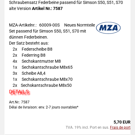
Schraubensatz Federbeine passend für Simson S50, S51, S70
alte Version
Artikel Nr.: 7587
MZA-Artikelnr.: 60009-00S
Neues Normteile
Set passend für Simson S50, S51, S70 mit
dünnen Federbeinen.
Der Satz besteht aus:
2x Federscheibe B8
2x Federring B8
4x Sechskantmutter M8
1x Sechskantschraube M8x65
3x Scheibe A8,4
1x Sechskantschraube M8x70
2x Sechskantschraube M8x50
DETAILS
Art.Nr.: 7587
Délai de livraison: env. 2-7 jours ouvrables*
5,70 EUR
TVA. 19% incl. Port en sus.
Frais de port