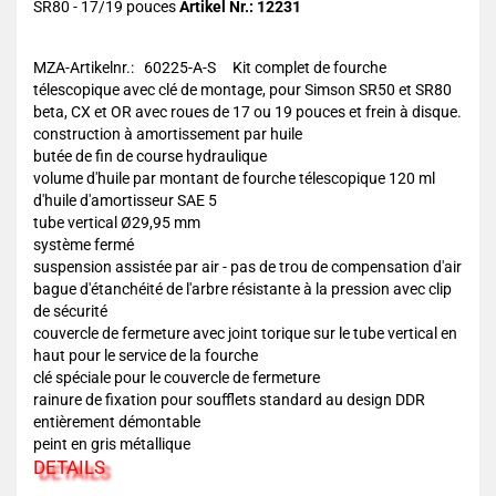
SR80 - 17/19 pouces
Artikel Nr.: 12231
MZA-Artikelnr.: 60225-A-S Kit complet de fourche
télescopique avec clé de montage, pour Simson SR50 et SR80
beta, CX et OR avec roues de 17 ou 19 pouces et frein à disque.
construction à amortissement par huile
butée de fin de course hydraulique
volume d'huile par montant de fourche télescopique 120 ml
d'huile d'amortisseur SAE 5
tube vertical Ø29,95 mm
système fermé
suspension assistée par air - pas de trou de compensation d'air
bague d'étanchéité de l'arbre résistante à la pression avec clip
de sécurité
couvercle de fermeture avec joint torique sur le tube vertical en
haut pour le service de la fourche
clé spéciale pour le couvercle de fermeture
rainure de fixation pour soufflets standard au design DDR
entièrement démontable
peint en gris métallique
DETAILS