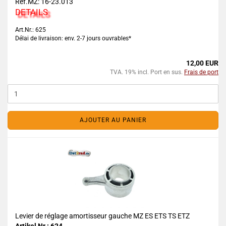
Réf.MZ: 16-23.013
DETAILS
Art.Nr.: 625
Délai de livraison: env. 2-7 jours ouvrables*
12,00 EUR
TVA. 19% incl. Port en sus.
Frais de port
AJOUTER AU PANIER
Levier de réglage amortisseur gauche MZ ES ETS TS ETZ