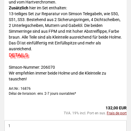
und vom Hartverchromen.
Zusätzlich
hier im Set enthalten:
13-teiliges Set zur Reparatur von Simson Telegabeln, wie S50,
S51, S53. Bestehend aus 2 Sicherungsringen, 4 Dichtscheiben,
2 Unterlegscheiben, Muttern und Gabelöl. Die beiden
Simmerringe sind aus FPM und mit hoher Abstreiflippe, Farbe
braun. Alle Teile sind als Kleinteile ausreichend für beide Holme.
Das Öl ist einfüllfertig mit Einfüllspitze und mehr als
ausreichend.
DETAILS
Simson-Nummer:
206070
Wir empfehlen immer beide Holme und die Kleinteile zu
tauschen!
Art.Nr.: 16876
Délai de livraison: env. 2-7 jours ouvrables*
132,00 EUR
TVA. 19% incl. Port en sus.
Frais de port