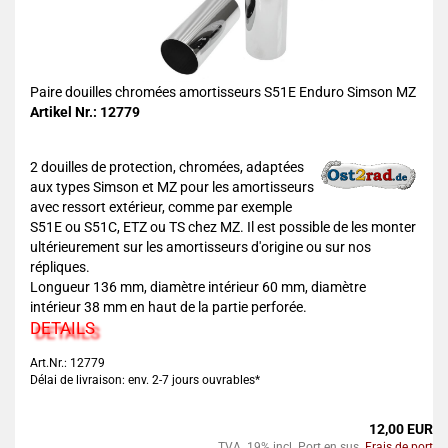
Paire douilles chromées amortisseurs S51E Enduro Simson MZ
Artikel Nr.: 12779
2 douilles de protection, chromées, adaptées
aux types Simson et MZ pour les amortisseurs
avec ressort extérieur, comme par exemple
S51E ou S51C, ETZ ou TS chez MZ. Il est possible de les monter
ultérieurement sur les amortisseurs d'origine ou sur nos
répliques.
Longueur 136 mm, diamètre intérieur 60 mm, diamètre
intérieur 38 mm en haut de la partie perforée.
DETAILS
Art.Nr.: 12779
Délai de livraison: env. 2-7 jours ouvrables*
12,00 EUR
TVA. 19% incl. Port en sus.
Frais de port