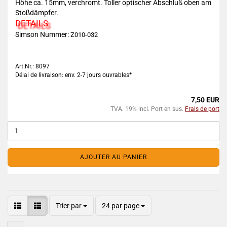
Höhe ca. 15mm, verchromt. Toller optischer Abschluß oben am
Stoßdämpfer.
DETAILS
Simson Nummer:
Z010-032
Art.Nr.: 8097
Délai de livraison: env. 2-7 jours ouvrables*
7,50 EUR
TVA. 19% incl. Port en sus.
Frais de port
AJOUTER AU PANIER
Trier par
24 par page