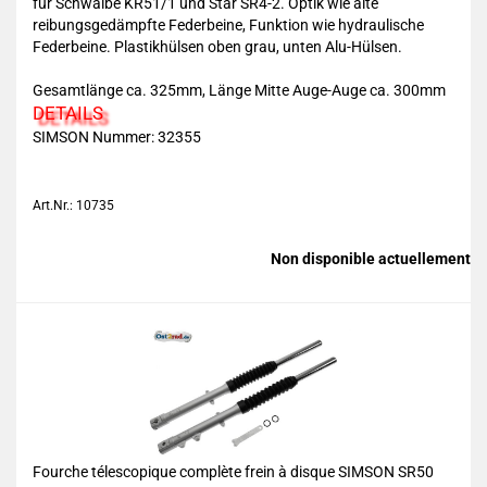
für Schwalbe KR51/1 und Star SR4-2. Optik wie alte
reibungsgedämpfte Federbeine, Funktion wie hydraulische
Federbeine. Plastikhülsen oben grau, unten Alu-Hülsen.
Gesamtlänge ca. 325mm, Länge Mitte Auge-Auge ca. 300mm
DETAILS
SIMSON Nummer: 32355
Art.Nr.: 10735
Non disponible actuellement
Fourche télescopique complète frein à disque SIMSON SR50