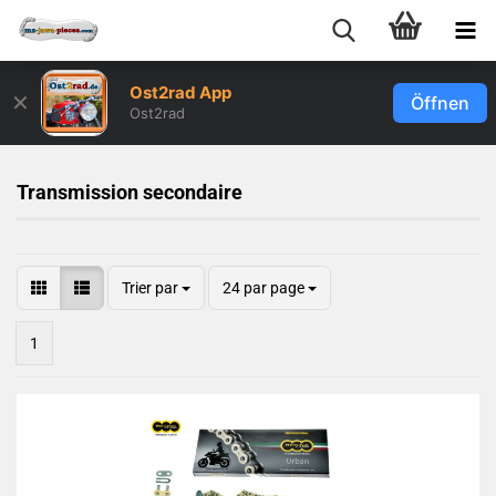
Ost2rad App
✕
Öffnen
Ost2rad
Transmission secondaire
Trier par
24 par page
1