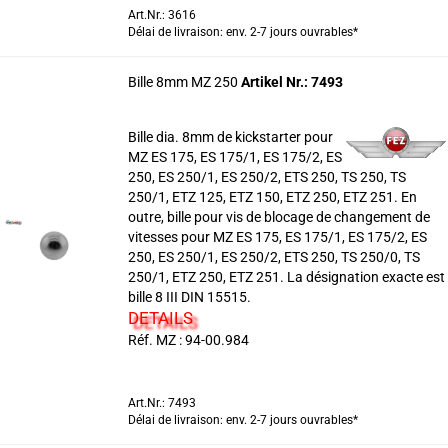
Art.Nr.: 3616
Délai de livraison: env. 2-7 jours ouvrables*
Bille 8mm MZ 250
Artikel Nr.: 7493
Bille dia. 8mm de kickstarter pour
MZ ES 175, ES 175/1, ES 175/2, ES
250, ES 250/1, ES 250/2, ETS 250, TS 250, TS
250/1, ETZ 125, ETZ 150, ETZ 250, ETZ 251. En
outre, bille pour vis de blocage de changement de
vitesses pour MZ ES 175, ES 175/1, ES 175/2, ES
250, ES 250/1, ES 250/2, ETS 250, TS 250/0, TS
250/1, ETZ 250, ETZ 251. La désignation exacte est
bille 8 III DIN 15515.
DETAILS
Réf. MZ : 94-00.984
Art.Nr.: 7493
Délai de livraison: env. 2-7 jours ouvrables*