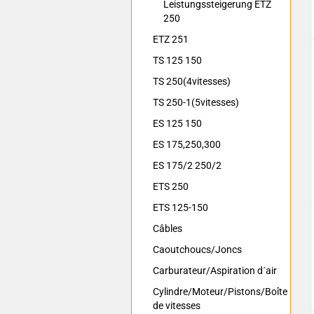
Leistungssteigerung ETZ
250
ETZ 251
TS 125 150
TS 250(4vitesses)
TS 250-1(5vitesses)
ES 125 150
ES 175,250,300
ES 175/2 250/2
ETS 250
ETS 125-150
Câbles
Caoutchoucs/Joncs
Carburateur/Aspiration d´air
Cylindre/Moteur/Pistons/Boîte
de vitesses