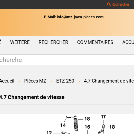
Rechercher
E-Mail: info@mz-jawa-pieces.com
Wohnort
É
WEITERE
RECHERCHER
COMMENTAIRES
ACCU
Accueil
Pièces MZ
ETZ 250
4.7 Changement de vite
»
»
»
Créer un c
4.7 Changement de vitesse
Mot de pas