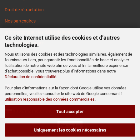
Droit de rétractation
Nos partenaires
Informations sur les délais de livraison
Ce site Internet utilise des cookies et d’autres
Cookie Einstellungen
technologies.
Nous utilisons des cookies et des technologies similaires, également de
fournisseurs tiers, pour garantir les fonctionnalités de base et analyser
l'utilisation de notre site web afin de vous offrir la meilleure expérience
d'achat possible. Vous trouverez plus d'informations dans notre
Déclaration de confidentialité
.
http://www.ost2rad.com
Pour plus d'informations sur la façon dont Google utilise vos données
personnelles, veuillez consulter le site web de Google concernant l'
http://www.moto-prodejna.cz
utilisation responsable des données commerciales
.
http://mz-motor-shop.com
Tout accepter
Uniquement les cookies nécessaires