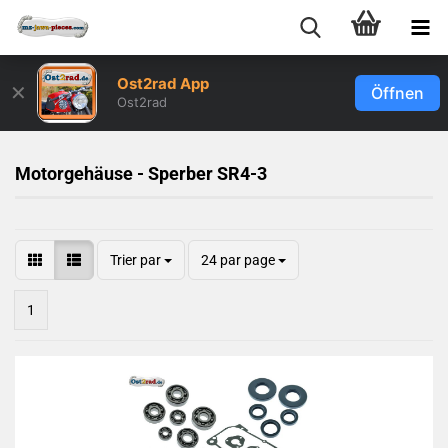
Ost2rad App
✕
Öffnen
Ost2rad
Motorgehäuse - Sperber SR4-3
Trier par
24 par page
1