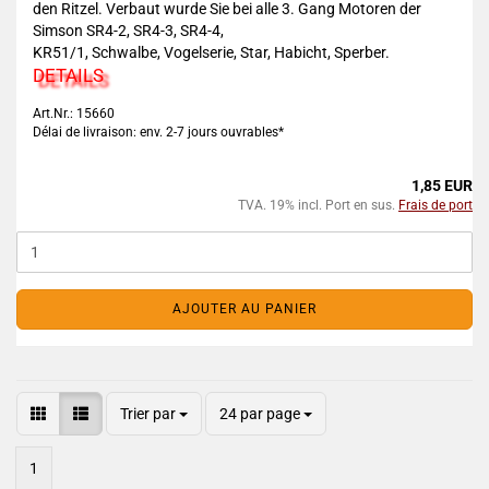
den Ritzel. Verbaut wurde Sie bei alle 3. Gang Motoren der
Simson SR4-2, SR4-3, SR4-4,
KR51/1, Schwalbe, Vogelserie, Star, Habicht, Sperber.
DETAILS
Art.Nr.: 15660
Délai de livraison: env. 2-7 jours ouvrables*
1,85 EUR
TVA. 19% incl. Port en sus.
Frais de port
AJOUTER AU PANIER
Trier par
24 par page
1