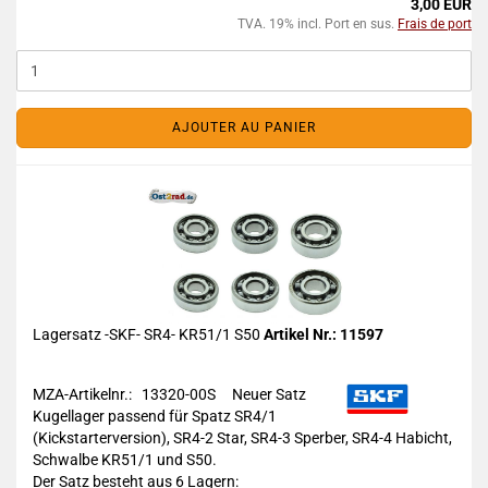
3,00 EUR
TVA. 19% incl. Port en sus.
Frais de port
AJOUTER AU PANIER
Lagersatz -SKF- SR4- KR51/1 S50
Artikel Nr.: 11597
MZA-Artikelnr.: 13320-00S
Neuer Satz
Kugellager passend für Spatz SR4/1
(Kickstarterversion), SR4-2 Star, SR4-3 Sperber, SR4-4 Habicht,
Schwalbe KR51/1 und S50.
Der Satz besteht aus 6 Lagern: