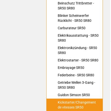
Beinschutz Trittbretter -
SR50 SR80
Blinker Scheinwerfer
Rücklicht - SR50 SR80
Carburateur SR50
Elektrikausstattung - SR50
SR80
Elektronikzündung - SR50
SR80
Elektrostarter - SR50 SR80
Embrayage SR50
Federbeine - SR50 SR80
Getriebe Wellen 3-Gang -
SR50 SR80
Guidon Simson SR50
Kickstarter/Changement
de vitesses SR50