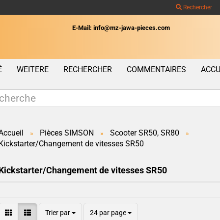
Rechercher
E-Mail: info@mz-jawa-pieces.com
Wohnort
É
WEITERE
RECHERCHER
COMMENTAIRES
ACCU
Accueil
Pièces SIMSON
Scooter SR50, SR80
»
»
»
Kickstarter/Changement de vitesses SR50
Créer un c
Mot de pas
Kickstarter/Changement de vitesses SR50
Trier par
24 par page