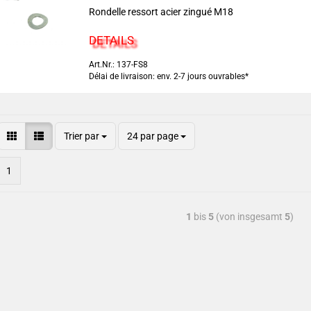
Rondelle ressort acier zingué M18
DETAILS
Art.Nr.: 137-FS8
Délai de livraison: env. 2-7 jours ouvrables*
Trier par
24 par page
1
1
bis
5
(von insgesamt
5
)