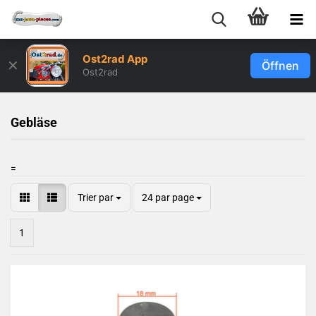
Ost2rad App
✕
Öffnen
Ost2rad
Gebläse
=
Trier par
24 par page
1