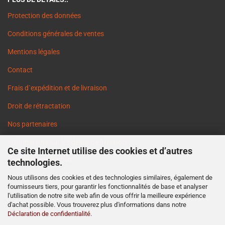
Protection des données
Conditions générales de ventes
Mentions légales
Contact
Frais d`expédition et de livraison
Droit de rétractation
Nos partenaires
Informations sur les délais de livraison
Ce site Internet utilise des cookies et d’autres
Cookie Einstellungen
technologies.
Nous utilisons des cookies et des technologies similaires, également de
fournisseurs tiers, pour garantir les fonctionnalités de base et analyser
l'utilisation de notre site web afin de vous offrir la meilleure expérience
d'achat possible. Vous trouverez plus d'informations dans notre
Déclaration de confidentialité
.