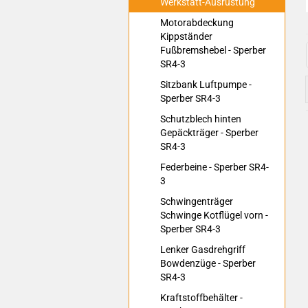
Werkstatt-Ausrüstung
Motorabdeckung
Kippständer
Fußbremshebel - Sperber
SR4-3
Sitzbank Luftpumpe -
Sperber SR4-3
Schutzblech hinten
Gepäckträger - Sperber
SR4-3
Federbeine - Sperber SR4-
3
Schwingenträger
Schwinge Kotflügel vorn -
Sperber SR4-3
Lenker Gasdrehgriff
Bowdenzüge - Sperber
SR4-3
Kraftstoffbehälter -