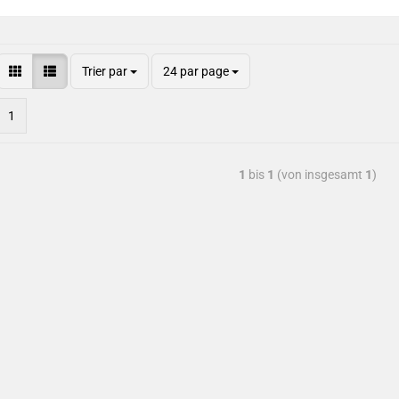
Trier par
24 par page
1
1
bis
1
(von insgesamt
1
)