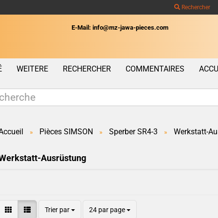
Rechercher
E-Mail: info@mz-jawa-pieces.com
Wohnort
É
WEITERE
RECHERCHER
COMMENTAIRES
ACCU
Accueil
Pièces SIMSON
Sperber SR4-3
Werkstatt-Au
»
»
»
Créer un c
Werkstatt-Ausrüstung
Mot de pas
Trier par
24 par page