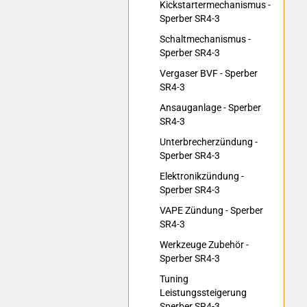
Kickstartermechanismus -
Sperber SR4-3
Schaltmechanismus -
Sperber SR4-3
Vergaser BVF - Sperber
SR4-3
Ansauganlage - Sperber
SR4-3
Unterbrecherzündung -
Sperber SR4-3
Elektronikzündung -
Sperber SR4-3
VAPE Zündung - Sperber
SR4-3
Werkzeuge Zubehör -
Sperber SR4-3
Tuning
Leistungssteigerung
Sperber SR4-3